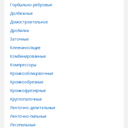
u
Горбыльно-ребровые
s
Долбежные
e
Домостроительное
Дробилки
l
Заточные
Клеенаносящие
Комбинированные
Компрессоры
Кромкооблицовочные
Кромкообрезные
Кромкофрезерные
Круглопалочные
Ленточно-делительные
Ленточно-пильные
Лесопильные