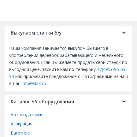
B
r
Выкупаем станки б/у
a
Наша компания занимается выкупом бывшего в
n
употреблении деревообрабатывающего и мебельного
d
оборудования. Если Вы желаете продать свой станок по
выгодной цене, звоните нам по телефону
+7(495)796-63-
s
93
или присылайте предложение с фотографиями на наш
email:
info@skm.ru
C
a
Каталог БУ оборудования
r
Автоподатчики
o
Аспирация
Багетное