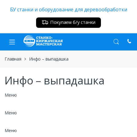
Skip
Skip
БУ станки и оборудование для деревообработки
to
to
navigation
content
Покупаем б/у станки
Главная
Инфо – выпадашка
Инфо – выпадашка
Меню
Меню
Меню