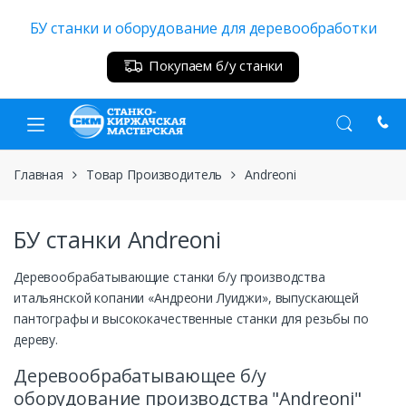
Skip
Skip
БУ станки и оборудование для деревообработки
to
to
navigation
content
Покупаем б/у станки
Главная
Товар Производитель
Andreoni
БУ станки Andreoni
Деревообрабатывающие станки б/у производства
итальянской копании «Андреони Луиджи», выпускающей
пантографы и высококачественные станки для резьбы по
дереву.
Деревообрабатывающее б/у
оборудование производства "Andreoni"