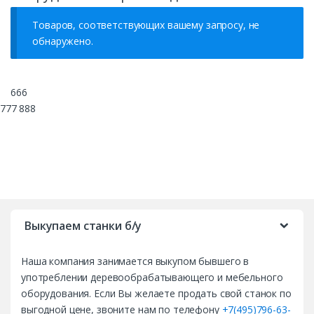
Товаров, соответствующих вашему запросу, не
обнаружено.
666
777 888
B
r
Выкупаем станки б/у
a
Наша компания занимается выкупом бывшего в
n
употреблении деревообрабатывающего и мебельного
d
оборудования. Если Вы желаете продать свой станок по
выгодной цене, звоните нам по телефону
+7(495)796-63-