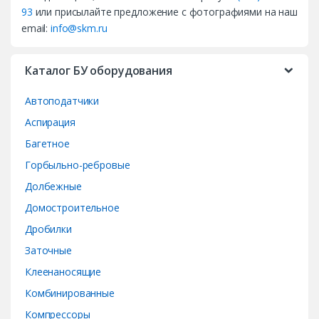
s
93
или присылайте предложение с фотографиями на наш
email:
info@skm.ru
C
a
Каталог БУ оборудования
r
Автоподатчики
o
Аспирация
Багетное
u
Горбыльно-ребровые
s
Долбежные
e
Домостроительное
Дробилки
l
Заточные
Клеенаносящие
Комбинированные
Компрессоры