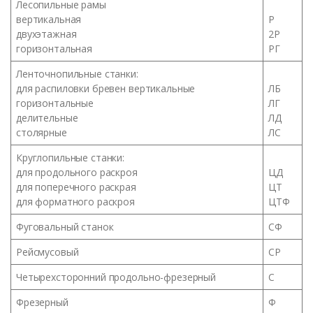
Лесопильные рамы
вертикальная
Р
двухэтажная
2Р
горизонтальная
РГ
Ленточнопильные станки:
для распиловки бревен вертикальные
ЛБ
горизонтальные
ЛГ
делительные
ЛД
столярные
ЛС
Круглопильные станки:
для продольного раскроя
ЦД
для поперечного раскрая
ЦТ
для форматного раскроя
ЦТФ
Фуговальный станок
СФ
Рейсмусовый
СР
Четырехсторонний продольно-фрезерный
С
Фрезерный
Ф