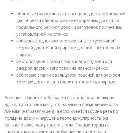
обрезные однопильные с вальцово-дисковой подачей
для обрезки одной кромки у необрезных досок или
продольного раскроя досок и заготовок по линейке,
установленной на станке;
прирезные одно- или многопильные с гусеничной
подачей для точной прирезке досок и заготовок по
ширине;
многопильные станки с вальцовой подачей для
раскроя досок и заготовок на планки и рейки;
ребровые станки с вальцовой подачей для раскроя
толстых досок и заготовок на тонкие одинарные.
Если при торцовке наблюдается косина реза по ширине
доски, то это означает, что нарушена прямолинейность
линейки (направляющей), а если имеется косина реза по
толщине доски – нарушена перпендикулярность оси
пильного вала поверхности стола. Рваные торцы на
заготовках получаются при биении пильного вала.