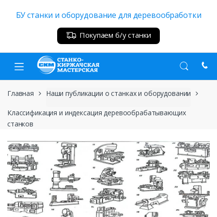
Skip
Skip
БУ станки и оборудование для деревообработки
to
to
navigation
content
Покупаем б/у станки
Главная
Наши публикации о станках и оборудовании
Классификация и индексация деревообрабатывающих
станков