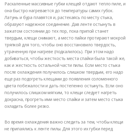
Раскаленные массивные губки клещей отдают тепло пиле, и
она быстро нагревается до температуры самих губок.
Латунь и бура плавятся и, растекаясь по месту стыка,
образуют надежное соединение. Дав ленте остынуть в
зажатом состоянии до тех пор, пока припой станет
твердым, клещи снимают, а место пайки протирают мокрой
тряпкой для того, чтобы оно восстановило твердость,
утраченную при нагреве (подкалилось). При этом надо
добиваться, чтобы жесткость места спайки была такой же,
как и жесткость остальной части пилы. Если место стыка
после охлаждения получилось слишком твердым, его надо
еще раз подогреть клещами до появления соломенного
цвета побежалости и дать постепенно остынуть. Если оно
получилось слишком мягким, то клещи следует нагреть
докрасна, прогреть ими место спайки и затем место стыка
охладить более резко.
Во время охлаждения важно следить за тем, чтобы клещи
не припаялись к ленте пилы. Для этого их губки перед