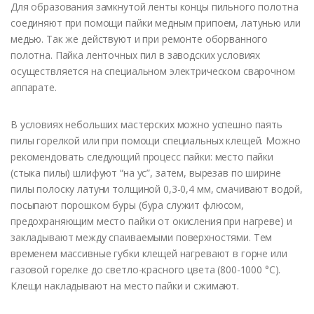
Для образования замкнутой ленты концы пильного полотна
соединяют при помощи пайки медным припоем, латунью или
медью. Так же действуют и при ремонте оборванного
полотна. Пайка ленточных пил в заводских условиях
осуществляется на специальном электрическом сварочном
аппарате.
В условиях небольших мастерских можно успешно паять
пилы горелкой или при помощи специальных клещей. Можно
рекомендовать следующий процесс пайки: место пайки
(стыка пилы) шлифуют “на ус”, затем, вырезав по ширине
пилы полоску латуни толщиной 0,3-0,4 мм, смачивают водой,
посыпают порошком буры (бура служит флюсом,
предохраняющим место пайки от окисления при нагреве) и
закладывают между спаиваемыми поверхностями. Тем
временем массивные губки клещей нагревают в горне или
газовой горелке до светло-красного цвета (800-1000 °С).
Клещи накладывают на место пайки и сжимают.