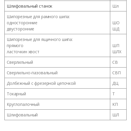
Шлифовальный станок
Шл
Шипорезные для рамного шипа:
односторонние
ШО
двусторонние
ШД
Шипорезные для ящичного шипа:
прямого
ШП
ласточкин хвост
ШЛХ
Сверлильный
СВ
Сверлильно-пазовальный
СВП
Долбежный с фрезерной цепочкой
ДЦ
Токарный
Т
Круглопалочный
КП
Шлифовальный
ШЛ