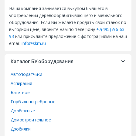
a
Наша компания занимается выкупом бывшего в
n
употреблении деревообрабатывающего и мебельного
d
оборудования. Если Вы желаете продать свой станок по
выгодной цене, звоните нам по телефону
+7(495)796-63-
s
93
или присылайте предложение с фотографиями на наш
email:
info@skm.ru
C
a
Каталог БУ оборудования
r
Автоподатчики
o
Аспирация
Багетное
u
Горбыльно-ребровые
s
Долбежные
e
Домостроительное
Дробилки
l