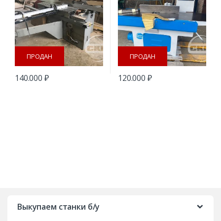
ПРОДАН
ПРОДАН
140.000
₽
120.000
₽
B
r
Выкупаем станки б/у
a