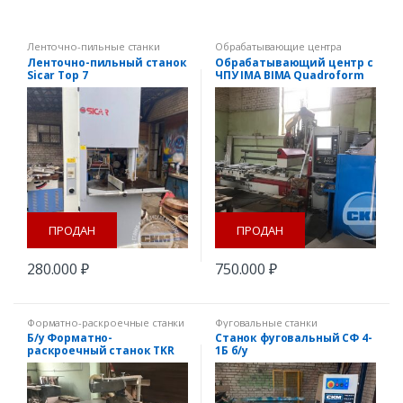
Ленточно-пильные станки
Обрабатывающие центра
Ленточно-пильный станок
Обрабатывающий центр с
Sicar Top 7
ЧПУ IMA BIMA Quadroform
C80/280 б/у
ПРОДАН
ПРОДАН
280.000
₽
750.000
₽
Форматно-раскроечные станки
Фуговальные станки
Б/у Форматно-
Станок фуговальный СФ 4-
раскроечный станок TKR
1Б б/у
45 «Altendorf»