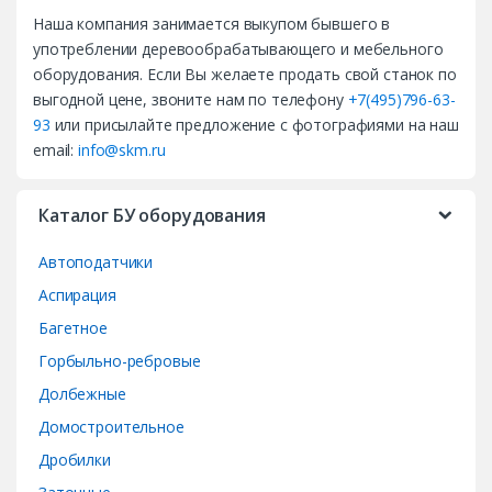
Наша компания занимается выкупом бывшего в
n
употреблении деревообрабатывающего и мебельного
d
оборудования. Если Вы желаете продать свой станок по
выгодной цене, звоните нам по телефону
+7(495)796-63-
s
93
или присылайте предложение с фотографиями на наш
email:
info@skm.ru
C
a
Каталог БУ оборудования
r
Автоподатчики
o
Аспирация
Багетное
u
Горбыльно-ребровые
s
Долбежные
e
Домостроительное
Дробилки
l