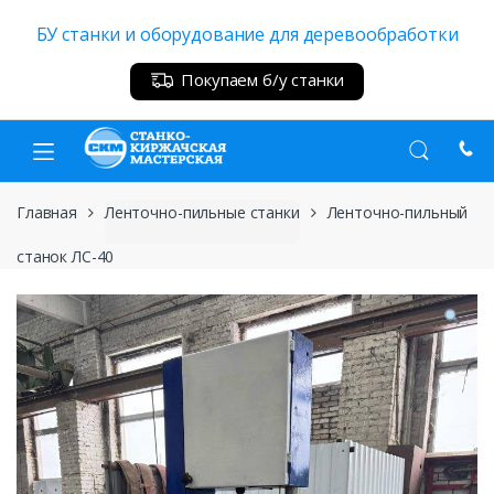
Skip
Skip
БУ станки и оборудование для деревообработки
to
to
navigation
content
Покупаем б/у станки
Главная
Ленточно-пильные станки
Ленточно-пильный
станок ЛС-40