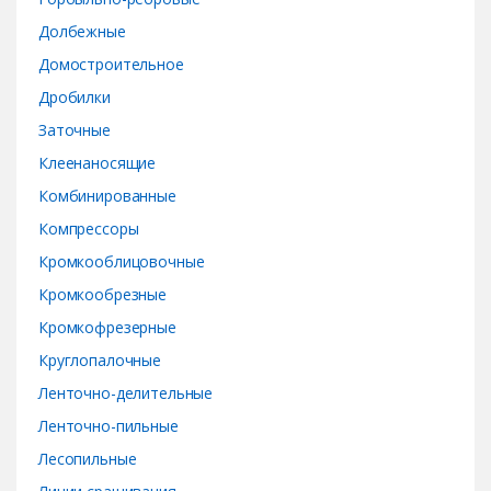
s
Долбежные
e
Домостроительное
Дробилки
l
Заточные
Клеенаносящие
Комбинированные
Компрессоры
Кромкооблицовочные
Кромкообрезные
Кромкофрезерные
Круглопалочные
Ленточно-делительные
Ленточно-пильные
Лесопильные