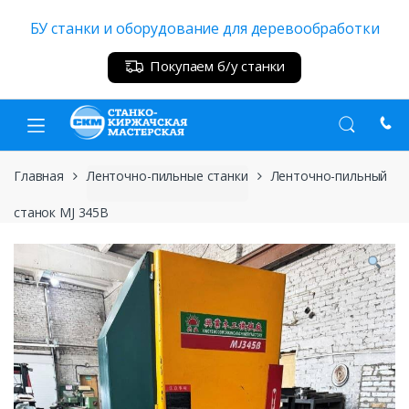
Skip
Skip
БУ станки и оборудование для деревообработки
to
to
navigation
content
Покупаем б/у станки
Главная
Ленточно-пильные станки
Ленточно-пильный
станок MJ 345B