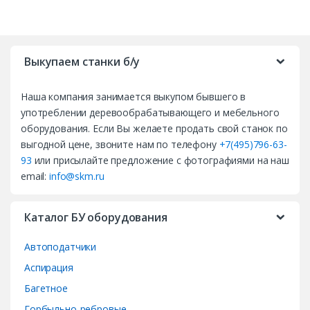
B
r
Выкупаем станки б/у
a
Наша компания занимается выкупом бывшего в
n
употреблении деревообрабатывающего и мебельного
d
оборудования. Если Вы желаете продать свой станок по
выгодной цене, звоните нам по телефону
+7(495)796-63-
s
93
или присылайте предложение с фотографиями на наш
email:
info@skm.ru
C
a
Каталог БУ оборудования
r
Автоподатчики
o
Аспирация
Багетное
u
Горбыльно-ребровые