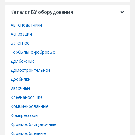
a
Каталог БУ оборудования
r
Автоподатчики
o
Аспирация
Багетное
u
Горбыльно-ребровые
s
Долбежные
e
Домостроительное
Дробилки
l
Заточные
Клеенаносящие
Комбинированные
Компрессоры
Кромкооблицовочные
Кромкообрезные