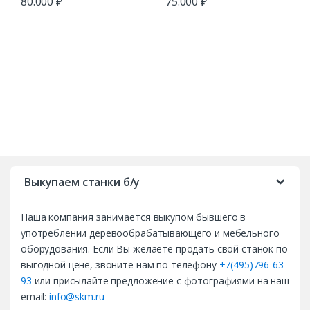
80.000
₽
75.000
₽
B
r
Выкупаем станки б/у
a
Наша компания занимается выкупом бывшего в
n
употреблении деревообрабатывающего и мебельного
d
оборудования. Если Вы желаете продать свой станок по
выгодной цене, звоните нам по телефону
+7(495)796-63-
s
93
или присылайте предложение с фотографиями на наш
email:
info@skm.ru
C