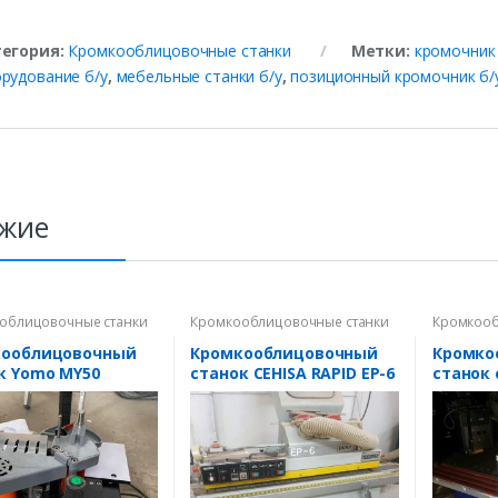
тегория:
Кромкооблицовочные станки
Метки:
кромочник
рудование б/у
,
мебельные станки б/у
,
позиционный кромочник б/
жие
облицовочные станки
Кромкооблицовочные станки
Кромкооб
кооблицовочный
Кромкооблицовочный
Кромко
к Yomo MY50
станок CEHISA RAPID EP-6
станок 
б/у
подачей 