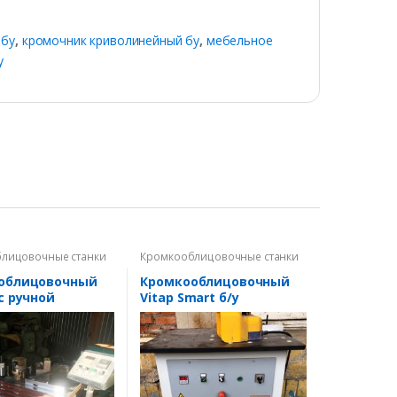
 бу
,
кромочник криволинейный бу
,
мебельное
у
лицовочные станки
Кромкооблицовочные станки
облицовочный
Кромкооблицовочный
с ручной
Vitap Smart б/у
Filato FL 91B б/у