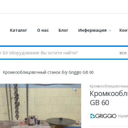
я
Каталог
О нас
Блог
Информация
Кон
Кромкооблицовочный станок б/у Griggio GB 60
Кромкооблицовочные
Кромкообли
GB 60
Нали