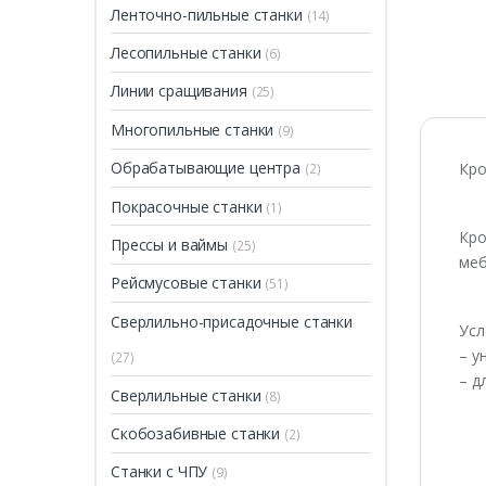
Ленточно-пильные станки
(14)
ПРОДАН
Лесопильные станки
(6)
Линии сращивания
(25)
Многопильные станки
(9)
Обрабатывающие центра
Кро
(2)
Покрасочные станки
(1)
Кро
Прессы и ваймы
(25)
меб
Рейсмусовые станки
(51)
Сверлильно-присадочные станки
Усл
– у
(27)
– д
Сверлильные станки
(8)
Скобозабивные станки
(2)
Станки с ЧПУ
(9)