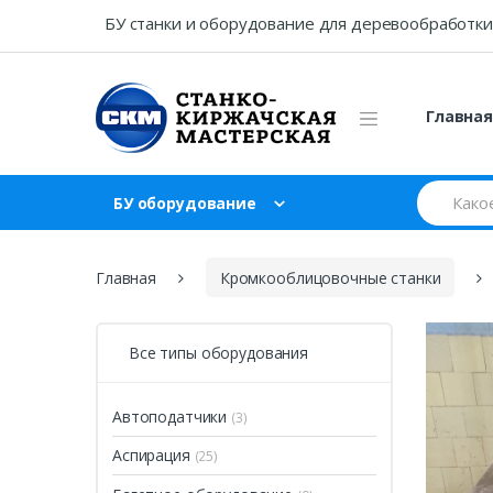
Skip
Skip
БУ станки и оборудование для деревообработки
to
to
navigation
content
Главна
Search
БУ оборудование
for:
Главная
Кромкооблицовочные станки
Все типы оборудования
Автоподатчики
(3)
Аспирация
(25)