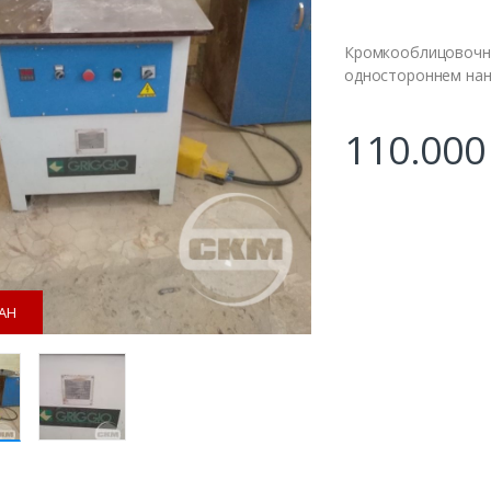
Кромкооблицовочный
одностороннем нан
110.00
АН