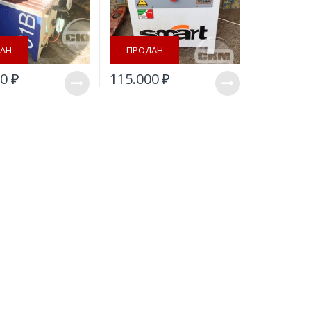
АН
ПРОДАН
00
₽
115.000
₽