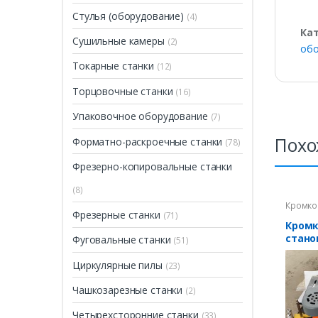
Стулья (оборудование)
(4)
Ка
Сушильные камеры
(2)
обо
Токарные станки
(12)
Торцовочные станки
(16)
Упаковочное оборудование
(7)
Похо
Форматно-раскроечные станки
(78)
Фрезерно-копировальные станки
(8)
Кромко
Фрезерные станки
(71)
Кром
стано
Фуговальные станки
(51)
Циркулярные пилы
(23)
Чашкозарезные станки
(2)
Четырехсторонние станки
(33)