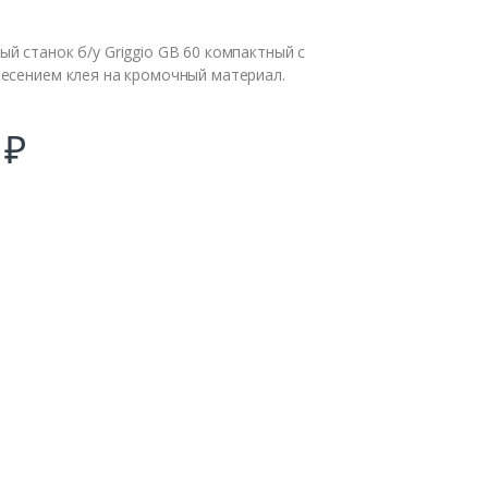
 станок б/у Griggio GB 60 компактный с
есением клея на кромочный материал.
0
₽