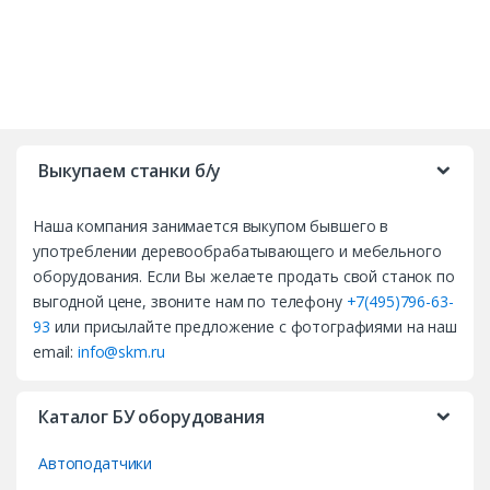
B
r
Выкупаем станки б/у
a
Наша компания занимается выкупом бывшего в
n
употреблении деревообрабатывающего и мебельного
d
оборудования. Если Вы желаете продать свой станок по
выгодной цене, звоните нам по телефону
+7(495)796-63-
s
93
или присылайте предложение с фотографиями на наш
email:
info@skm.ru
C
a
Каталог БУ оборудования
r
Автоподатчики