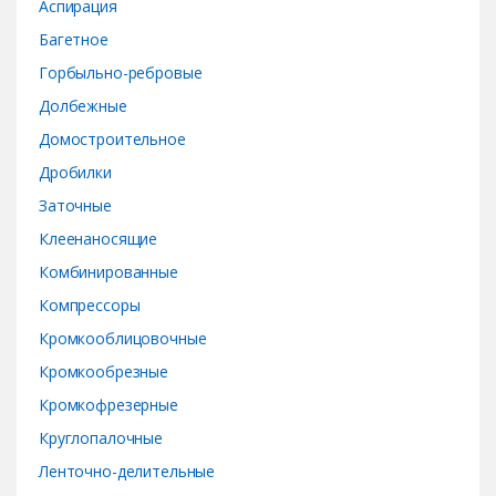
o
Аспирация
Багетное
u
Горбыльно-ребровые
s
Долбежные
e
Домостроительное
Дробилки
l
Заточные
Клеенаносящие
Комбинированные
Компрессоры
Кромкооблицовочные
Кромкообрезные
Кромкофрезерные
Круглопалочные
Ленточно-делительные