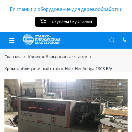
Skip
Skip
БУ станки и оборудование для деревообработки
to
to
navigation
content
Покупаем б/у станки
Главная
Кромкооблицовочные станки
Кромкооблицовочный станок Holz-Her Auriga 1303 Б/у