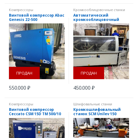
Компрессоры
Кромкооблицовочные станки
Винтовой компрессор Abac
Автоматический
Genesis 22-500
кромкооблицовочный
станок Griggio GB 4/3
ПРОДАН
ПРОДАН
550.000
₽
450.000
₽
Компрессоры
Шлифовальные станки
Винтовой компрессор
Кромкошлифовальный
Ceccato CSM 15D TM 500/10
станок SCM Unilev 150