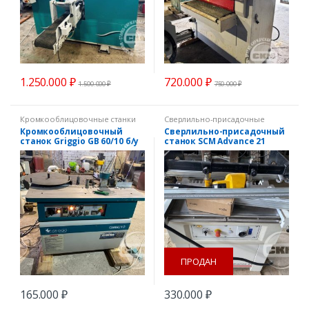
1.250.000
₽
720.000
₽
1.500.000
₽
750.000
₽
Кромкооблицовочные станки
Сверлильно-присадочные
станки
Кромкооблицовочный
Сверлильно-присадочный
станок Griggio GB 60/10 б/у
станок SCM Advance 21
ПРОДАН
165.000
₽
330.000
₽