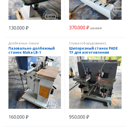
370.000
₽
130.000
₽
520.000
₽
Долбёжные станки
Стулья (оборудование)
,
Шипорезные станки
Пазовально-долбежный
Шипорезный станок PADE
станок Maka LB-1
TF для изготовления
овального шипа
160.000
₽
950.000
₽