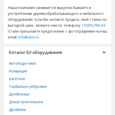
a
Наша компания занимается выкупом бывшего в
n
употреблении деревообрабатывающего и мебельного
d
оборудования. Если Вы желаете продать свой станок по
выгодной цене, звоните нам по телефону
+7(495)796-63-
s
93
или присылайте предложение с фотографиями на наш
email:
info@skm.ru
C
a
Каталог БУ оборудования
r
Автоподатчики
o
Аспирация
Багетное
u
Горбыльно-ребровые
s
Долбежные
e
Домостроительное
Дробилки
l