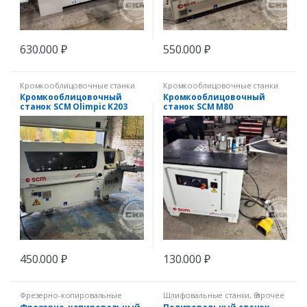
630.000
₽
550.000
₽
Кромкооблицовочные станки
Кромкооблицовочные станки
Кромкооблицовочный
Кромкооблицовочный
станок SCM Olimpic K203
станок SCM M80
450.000
₽
130.000
₽
Фрезерно-копировальные
Шлифовальные станки
,
Ѳ прочее
станки
оборудование