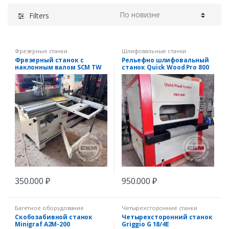
Filters
Фрезерные станки
Шлифовальные станки
Фрезерный станок с
Рельефно шлифовальный
наклонным валом SCM TW
станок Quick Wood Pro 800
45S
350.000
₽
950.000
₽
Багетное оборудование
Четырехсторонние станки
Скобозабивной станок
Четырехсторонний станок
Minigraf A2M-200
Griggio G 18/4E