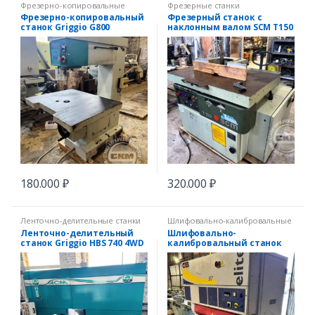
Фрезерно-копировальные
Фрезерные станки
станки
Фрезерно-копировальный
Фрезерный станок с
станок Griggio G800
наклонным валом SCM T150
180.000
₽
320.000
₽
Ленточно-делительные станки
Шлифовально-калибровальные
станки
Ленточно-делительный
Шлифовально-
станок Griggio HBS 740 4WD
калибровальный станок
CB 97 Elite