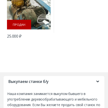
ПРОДАН
25.000
₽
B
r
Выкупаем станки б/у
a
Наша компания занимается выкупом бывшего в
n
употреблении деревообрабатывающего и мебельного
d
оборудования. Если Вы желаете продать свой станок по