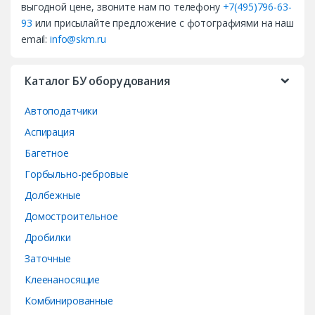
выгодной цене, звоните нам по телефону
+7(495)796-63-
s
93
или присылайте предложение с фотографиями на наш
email:
info@skm.ru
C
a
Каталог БУ оборудования
r
Автоподатчики
o
Аспирация
Багетное
u
Горбыльно-ребровые
s
Долбежные
e
Домостроительное
Дробилки
l
Заточные
Клеенаносящие
Комбинированные