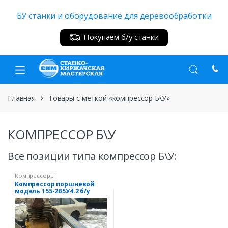
Skip
Skip
БУ станки и оборудование для деревообработки
to
to
navigation
content
Покупаем б/у станки
Главная
Товары с меткой «компрессор Б\У»
КОМПРЕССОР Б\У
Все позиции типа компрессор Б\У:
Компрессоры
Компрессор поршневой
модель 155-2В5У4.2 б/у