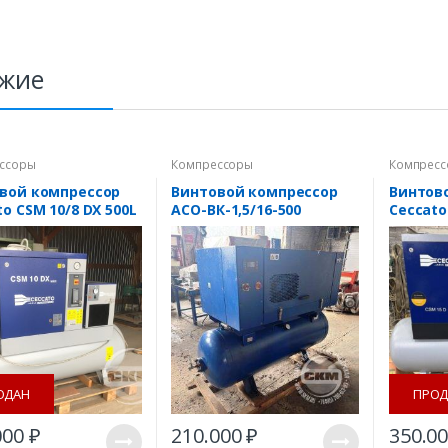
жие
ссоры
Компрессоры
Компрес
вой компрессор
Винтовой компрессор
Винтов
o CSM 10/8 DX 500L
АСО-ВК-1,5/16-500
Ceccato
500/10
ОДАН
ПРОД
000
₽
210.000
₽
350.0