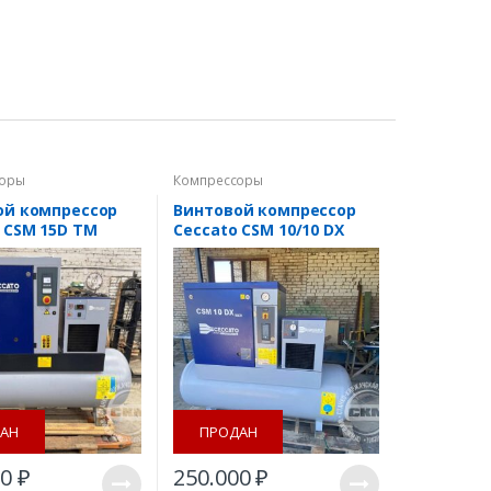
соры
Компрессоры
ой компрессор
Винтовой компрессор
 CSM 15D TM
Ceccato CSM 10/10 DX
500L
АН
ПРОДАН
00
₽
250.000
₽