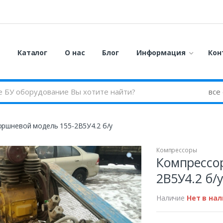
я
Каталог
О нас
Блог
Информация
Кон
ршневой модель 155-2В5У4.2 б/у
Компрессоры
Компрессо
2В5У4.2 б/
Наличие
Нет в на