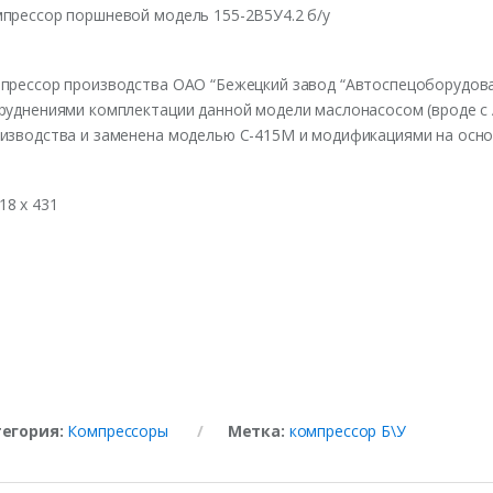
прессор поршневой модель 155-2В5У4.2 б/у
прессор производства ОАО “Бежецкий завод “Автоспецоборудовани
руднениями комплектации данной модели маслонасосом (вроде с 
изводства и заменена моделью С-415М и модификациями на осно
тегория:
Компрессоры
Метка:
компрессор Б\У