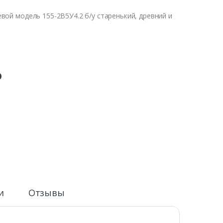
ой модель 155-2В5У4.2 б/у старенький, древний и
₽
и
Отзывы