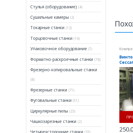
Стулья (оборудование)
(4)
Сушильные камеры
(2)
Похо
Токарные станки
(12)
Торцовочные станки
(16)
Упаковочное оборудование
Компре
(7)
Винто
Форматно-раскроечные станки
(78)
Ceccat
б/у
Фрезерно-копировальные станки
(8)
Фрезерные станки
(71)
Фуговальные станки
(51)
Циркулярные пилы
(23)
ПР
Чашкозарезные станки
(2)
250.
Четырехсторонние станки
(33)