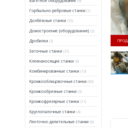
Багетное оборудование
(9)
Горбыльно-ребровые станки
(1)
Долбёжные станки
(15)
Домостроение (оборудование)
(2)
ПРОД
Дробилки
(2)
Заточные станки
(21)
Клеенаносящие станки
(6)
Комбинированные станки
(13)
Кромкооблицовочные станки
(60)
Кромкообрезные станки
(3)
ПРОДАН
Кромкофрезерные станки
(11)
Круглопалочные станки
(4)
Ленточно-делительные станки
(6)