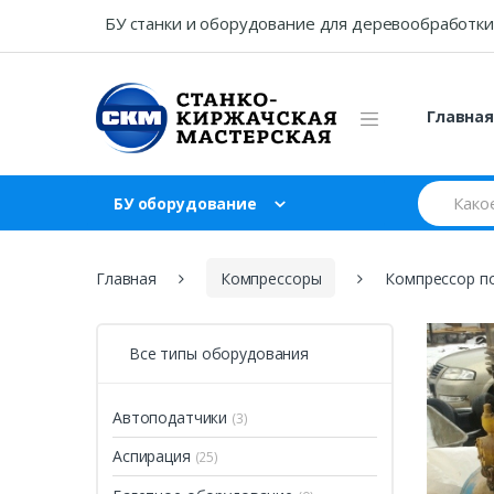
Skip
Skip
БУ станки и оборудование для деревообработки
to
to
navigation
content
Главна
Search
БУ оборудование
for:
Главная
Компрессоры
Компрессор по
Все типы оборудования
Автоподатчики
(3)
Аспирация
(25)