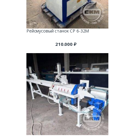
Рейсмусовый станок СР 6-32М
210.000
₽