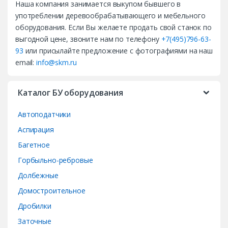
Наша компания занимается выкупом бывшего в
n
употреблении деревообрабатывающего и мебельного
d
оборудования. Если Вы желаете продать свой станок по
выгодной цене, звоните нам по телефону
+7(495)796-63-
s
93
или присылайте предложение с фотографиями на наш
email:
info@skm.ru
C
a
Каталог БУ оборудования
r
Автоподатчики
o
Аспирация
Багетное
u
Горбыльно-ребровые
s
Долбежные
e
Домостроительное
Дробилки
l
Заточные