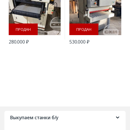
ПРОДАН
ПРОДАН
280.000
₽
530.000
₽
B
r
Выкупаем станки б/у
a