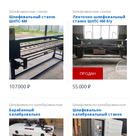
Шлифовальные станки
Шлифовальные станки
Шлифовальный станок
Ленточно-шлифовальный
ШлПС-6М
станок ШлПС-6М б/у
ПРОДАН
107.000
₽
55.000
₽
Шлифовально-калибровальные
Шлифовально-калибровальные
станки
,
Шлифовальные станки
станки
,
Шлифовальные станки
Барабанный
Шлифовально-
калибровально
калибровальный станок
шлифовальный станок JET
Rojek RWT BS 950RP б/у
DDS 225