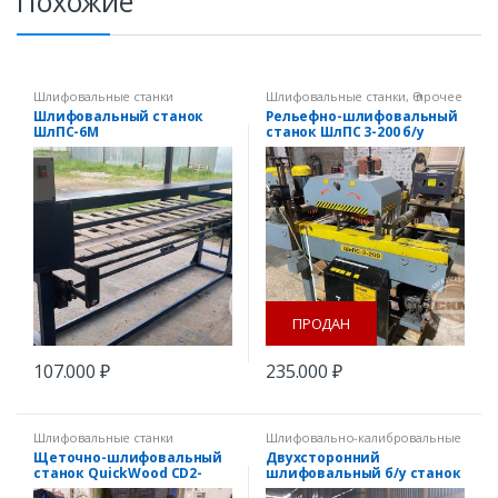
Похожие
Шлифовальные станки
Шлифовальные станки
,
Ѳ прочее
оборудование
Шлифовальный станок
Рельефно-шлифовальный
ШлПС-6М
станок ШлПС 3-200 б/у
ПРОДАН
107.000
₽
235.000
₽
Шлифовальные станки
Шлифовально-калибровальные
станки
,
Шлифовальные станки
Щеточно-шлифовальный
Двухсторонний
станок QuickWood CD2-
шлифовальный б/у станок
300/4
Maweg Saturn Duo