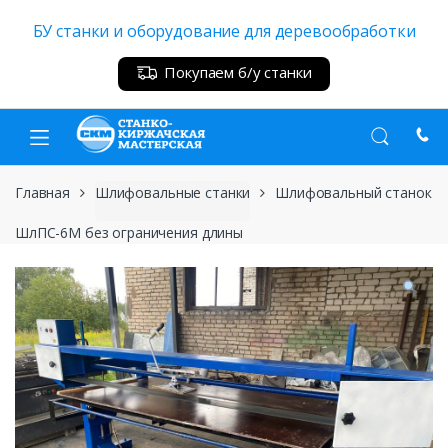
Skip
Skip
БУ станки и оборудование для деревообработки
to
to
navigation
content
Покупаем б/у станки
Главная
Шлифовальные станки
Шлифовальный станок
ШлПС-6М без ограничения длины