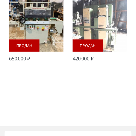
ПРОДАН
ПРОДАН
650.000
₽
420.000
₽
B
r