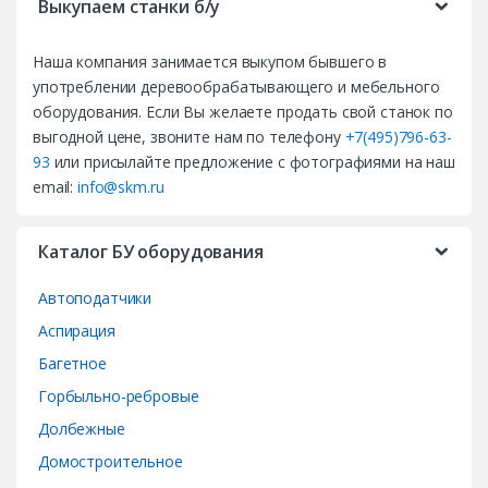
Выкупаем станки б/у
a
Наша компания занимается выкупом бывшего в
n
употреблении деревообрабатывающего и мебельного
d
оборудования. Если Вы желаете продать свой станок по
выгодной цене, звоните нам по телефону
+7(495)796-63-
s
93
или присылайте предложение с фотографиями на наш
email:
info@skm.ru
C
a
Каталог БУ оборудования
r
Автоподатчики
o
Аспирация
Багетное
u
Горбыльно-ребровые
s
Долбежные
e
Домостроительное