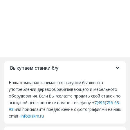
B
r
Выкупаем станки б/у
a
Наша компания занимается выкупом бывшего в
n
употреблении деревообрабатывающего и мебельного
d
оборудования. Если Вы желаете продать свой станок по
выгодной цене, звоните нам по телефону
+7(495)796-63-
s
93
или присылайте предложение с фотографиями на наш
email:
info@skm.ru
C