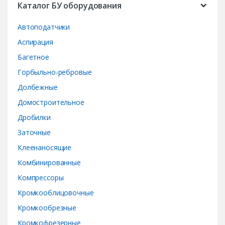
a
Каталог БУ оборудования
r
Автоподатчики
o
Аспирация
Багетное
u
Горбыльно-ребровые
s
Долбежные
e
Домостроительное
Дробилки
l
Заточные
Клеенаносящие
Комбинированные
Компрессоры
Кромкооблицовочные
Кромкообрезные
Кромкофрезерные