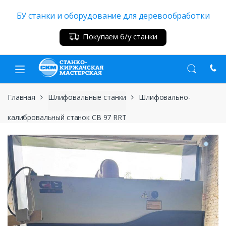
Skip
Skip
БУ станки и оборудование для деревообработки
to
to
navigation
content
Покупаем б/у станки
Главная
Шлифовальные станки
Шлифовально-
калибровальный станок CB 97 RRT