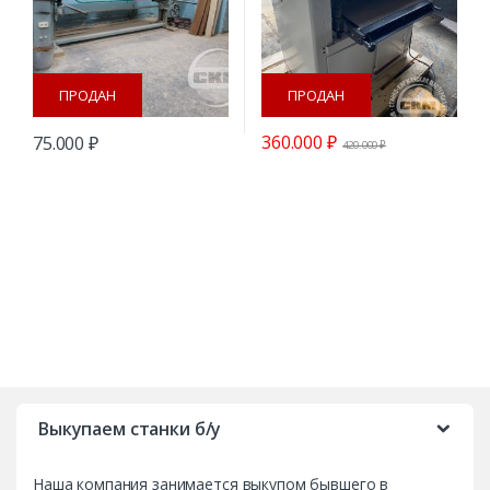
ПРОДАН
ПРОДАН
360.000
₽
75.000
₽
420.000
₽
B
r
Выкупаем станки б/у
a
Наша компания занимается выкупом бывшего в