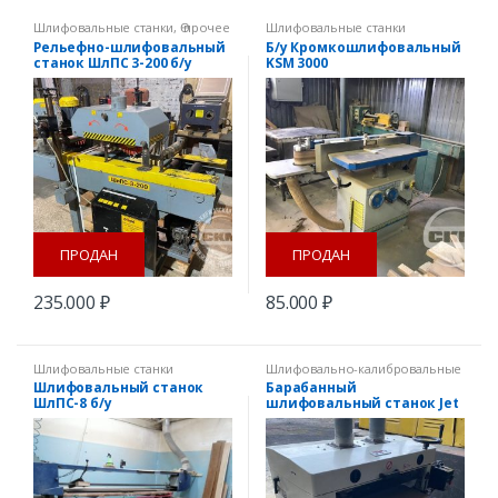
Шлифовальные станки
,
Ѳ прочее
Шлифовальные станки
оборудование
Рельефно-шлифовальный
Б/у Кромкошлифовальный
станок ШлПС 3-200 б/у
KSM 3000
ПРОДАН
ПРОДАН
235.000
₽
85.000
₽
Шлифовальные станки
Шлифовально-калибровальные
станки
,
Шлифовальные станки
Шлифовальный станок
Барабанный
ШлПС-8 б/у
шлифовальный станок Jet
DDS 225 б/у