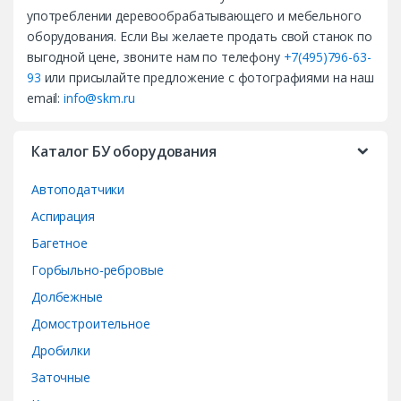
n
употреблении деревообрабатывающего и мебельного
d
оборудования. Если Вы желаете продать свой станок по
выгодной цене, звоните нам по телефону
+7(495)796-63-
s
93
или присылайте предложение с фотографиями на наш
email:
info@skm.ru
C
a
Каталог БУ оборудования
r
Автоподатчики
o
Аспирация
Багетное
u
Горбыльно-ребровые
s
Долбежные
e
Домостроительное
Дробилки
l
Заточные