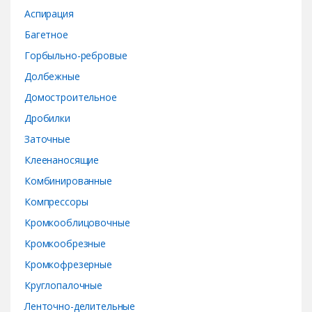
o
Аспирация
Багетное
u
Горбыльно-ребровые
s
Долбежные
e
Домостроительное
Дробилки
l
Заточные
Клеенаносящие
Комбинированные
Компрессоры
Кромкооблицовочные
Кромкообрезные
Кромкофрезерные
Круглопалочные
Ленточно-делительные