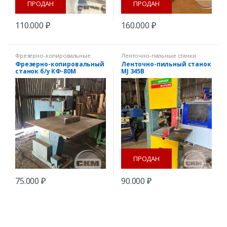
ПРОДАН
ПРОДАН
110.000
₽
160.000
₽
Фрезерно-копировальные
Ленточно-пильные станки
станки
,
Ѳ прочее оборудование
Фрезерно-копировальный
Ленточно-пильный станок
станок б/у КФ-80М
MJ 345B
ПРОДАН
75.000
₽
90.000
₽