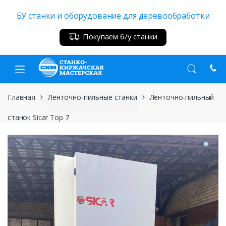
Skip
Skip
БУ станки и оборудование для деревообработки
to
to
navigation
content
Покупаем б/у станки
Главная
Ленточно-пильные станки
Ленточно-пильный
станок Sicar Top 7