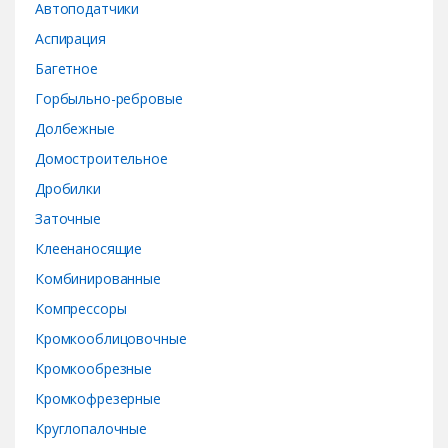
r
Автоподатчики
o
Аспирация
Багетное
u
Горбыльно-ребровые
s
Долбежные
e
Домостроительное
Дробилки
l
Заточные
Клеенаносящие
Комбинированные
Компрессоры
Кромкооблицовочные
Кромкообрезные
Кромкофрезерные
Круглопалочные