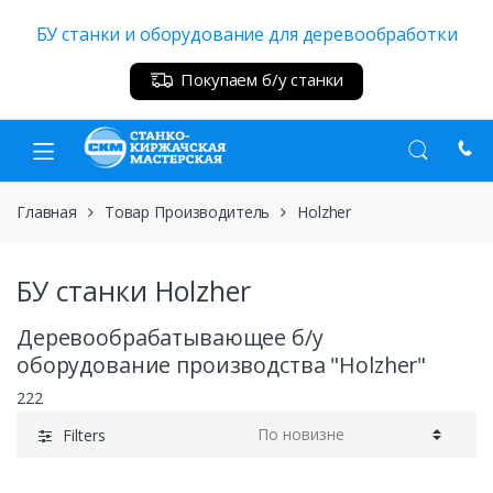
Skip
Skip
БУ станки и оборудование для деревообработки
to
to
navigation
content
Покупаем б/у станки
Главная
Товар Производитель
Holzher
БУ станки Holzher
Деревообрабатывающее б/у
оборудование производства "Holzher"
222
Filters