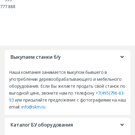
777 888
B
r
Выкупаем станки б/у
a
Наша компания занимается выкупом бывшего в
n
употреблении деревообрабатывающего и мебельного
d
оборудования. Если Вы желаете продать свой станок по
выгодной цене, звоните нам по телефону
+7(495)796-63-
s
93
или присылайте предложение с фотографиями на наш
email:
info@skm.ru
C
a
Каталог БУ оборудования