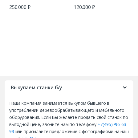
250.000
₽
120.000
₽
B
r
Выкупаем станки б/у
a
Наша компания занимается выкупом бывшего в
n
употреблении деревообрабатывающего и мебельного
d
оборудования. Если Вы желаете продать свой станок по
выгодной цене, звоните нам по телефону
+7(495)796-63-
s
93
или присылайте предложение с фотографиями на наш