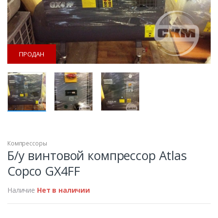
ПРОДАН
Компрессоры
ПРОДАН
Б/у винтовой компрессор Atlas
Copco GX4FF
Наличие
Нет в наличии