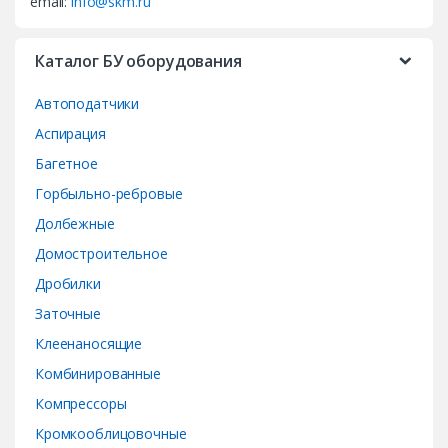
email:
info@skm.ru
C
a
Каталог БУ оборудования
r
Автоподатчики
o
Аспирация
Багетное
u
Горбыльно-ребровые
s
Долбежные
e
Домостроительное
Дробилки
l
Заточные
Клеенаносящие
Комбинированные
Компрессоры
Кромкооблицовочные