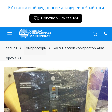
Skip
Skip
БУ станки и оборудование для деревообработки
to
to
navigation
content
Покупаем б/у станки
Главная
Компрессоры
Б/у винтовой компрессор Atlas
Copco GX4FF