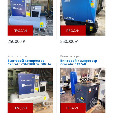
ПРОДАН
ПРОДАН
250.000
₽
550.000
₽
Компрессоры
Компрессоры
Винтовой компрессор
Винтовой компрессор
Ceccato CSM 10/8 DX 500L б/
CrossAir CA7.5-8
у
ПРОДАН
ПРОДАН