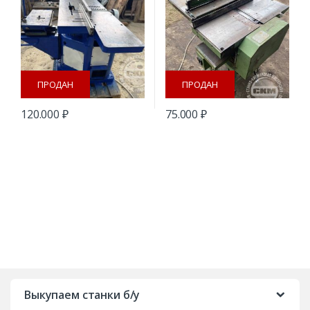
ПРОДАН
ПРОДАН
120.000
₽
75.000
₽
B
r
Выкупаем станки б/у