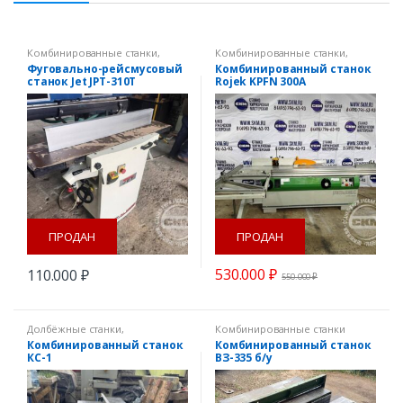
Комбинированные станки
,
Комбинированные станки
,
Рейсмусовые станки
,
Форматно-раскроечные станки
,
Фуговально-рейсмусовый
Комбинированный станок
Фуговальные станки
Фрезерные станки
станок Jet JPT-310T
Rojek KPFN 300A
ПРОДАН
ПРОДАН
530.000
₽
110.000
₽
550.000
₽
Долбёжные станки
,
Комбинированные станки
Комбинированные станки
,
Комбинированный станок
Комбинированный станок
Фуговальные станки
,
КС-1
ВЗ-335 б/у
Циркулярные пилы