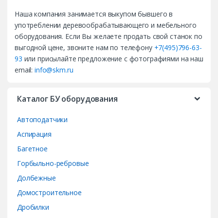
a
Наша компания занимается выкупом бывшего в
n
употреблении деревообрабатывающего и мебельного
d
оборудования. Если Вы желаете продать свой станок по
выгодной цене, звоните нам по телефону
+7(495)796-63-
s
93
или присылайте предложение с фотографиями на наш
email:
info@skm.ru
C
a
Каталог БУ оборудования
r
Автоподатчики
o
Аспирация
Багетное
u
Горбыльно-ребровые
s
Долбежные
e
Домостроительное
Дробилки
l