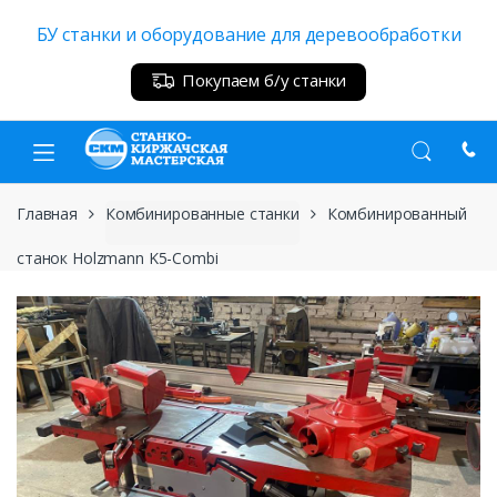
Skip
Skip
БУ станки и оборудование для деревообработки
to
to
navigation
content
Покупаем б/у станки
Главная
Комбинированные станки
Комбинированный
станок Holzmann K5-Combi