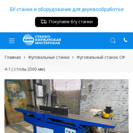
Skip
Skip
БУ станки и оборудование для деревообработки
to
to
navigation
content
Покупаем б/у станки
Главная
Фуговальные станки
Фуговальный станок СФ
4-1 ( столы 2500 мм)