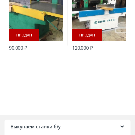
ПРОДАН
ПРОДАН
90.000
₽
120.000
₽
B
r
Выкупаем станки б/у
a