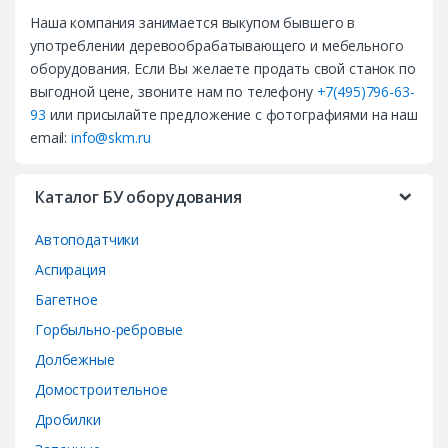
Наша компания занимается выкупом бывшего в
n
употреблении деревообрабатывающего и мебельного
d
оборудования. Если Вы желаете продать свой станок по
выгодной цене, звоните нам по телефону
+7(495)796-63-
s
93
или присылайте предложение с фотографиями на наш
email:
info@skm.ru
C
a
Каталог БУ оборудования
r
Автоподатчики
o
Аспирация
Багетное
u
Горбыльно-ребровые
s
Долбежные
e
Домостроительное
Дробилки
l