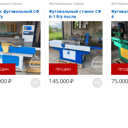
льные станки
Фуговальные станки
Фуговаль
к фуговальный СФ
Фуговальный станок СФ
Фугова
/у
6-1 б/у после
4
капитального ремонта
ОДАН
ПРОДАН
ПРОД
000
₽
145.000
₽
75.00