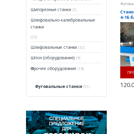
Фугова
Шипорезные станки
(7)
Стано
4-1Б б
Шлифовально-калибровальные
станки
(22)
Шлифовальные станки
(32)
Шпон (оборудование)
(9)
Ѳ прочее оборудование
(18)
ПР
120.
Фуговальные станки
(51)