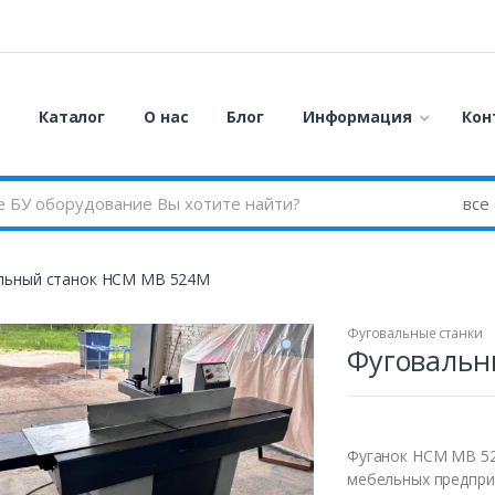
я
Каталог
О нас
Блог
Информация
Кон
льный станок HCM MB 524M
Фуговальные станки
Фуговальн
Фуганок HCM MB 5
мебельных предпри