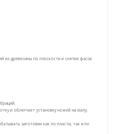
й из древесины по плоскости и снятия фасок
браций;
тку и облегчает установку ножей на валу;
атывать заготовки как по пласти, так и по