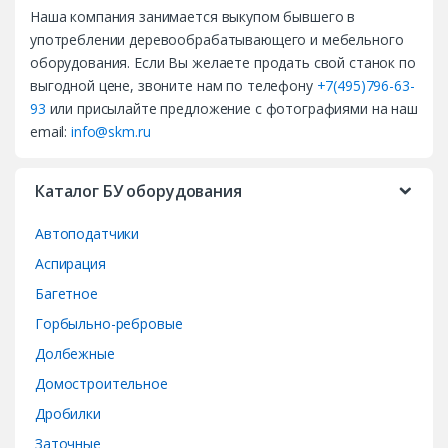
Наша компания занимается выкупом бывшего в
n
употреблении деревообрабатывающего и мебельного
d
оборудования. Если Вы желаете продать свой станок по
выгодной цене, звоните нам по телефону
+7(495)796-63-
s
93
или присылайте предложение с фотографиями на наш
email:
info@skm.ru
C
a
Каталог БУ оборудования
r
Автоподатчики
o
Аспирация
Багетное
u
Горбыльно-ребровые
s
Долбежные
e
Домостроительное
Дробилки
l
Заточные