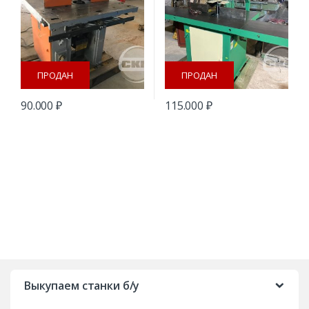
ПРОДАН
ПРОДАН
90.000
₽
115.000
₽
B
r
Выкупаем станки б/у
a