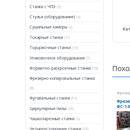
Станки с ЧПУ
(9)
Стулья (оборудование)
(4)
Сушильные камеры
(2)
Ка
Токарные станки
(11)
Торцовочные станки
(16)
Упаковочное оборудование
(7)
Похо
Форматно-раскроечные станки
(78)
Фрезерно-копировальные станки
(8)
Фрезер
Фуговальные станки
(51)
Фрезе
ФС-1.0
Циркулярные пилы
(23)
Чашкозарезные станки
(2)
Четырехсторонние станки
(33)