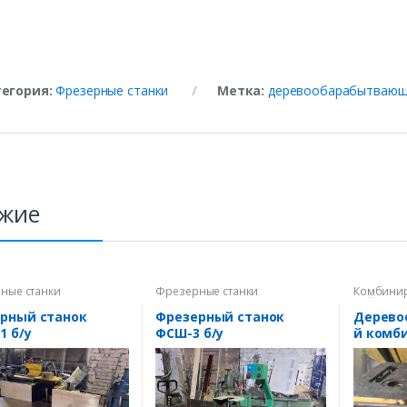
тегория:
Фрезерные станки
Метка:
деревообарабытвающи
жие
ные станки
Фрезерные станки
Комбинир
Рейсмусо
Фрезерны
рный станок
Фрезерный станок
Дерево
Фуговаль
1 б/у
ФСШ-3 б/у
й комб
станок 