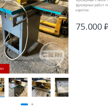
фрезерных работ п
каретки.
75.000
АН