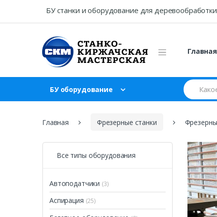
Skip
Skip
БУ станки и оборудование для деревообработки
to
to
navigation
content
Главна
Search
БУ оборудование
for:
Главная
Фрезерные станки
Фрезерны
Все типы оборудования
Автоподатчики
(3)
Аспирация
(25)