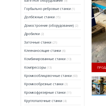
Багетное оборудование
(9)
Горбыльно-ребровые станки
(1)
Долбёжные станки
(15)
Домостроение (оборудование)
(2)
Дробилки
(2)
Заточные станки
(21)
Клеенаносящие станки
(6)
Комбинированные станки
(13)
Компрессоры
ПРОД
(13)
Кромкооблицовочные станки
(60)
Кромкообрезные станки
(3)
Кромкофрезерные станки
(11)
Круглопалочные станки
(4)