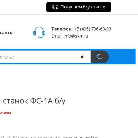
Покупаем б/у станки
Телефон:
+7 (495) 796-63-93
такты
Email:
info@skm.ru
станок ФС-1А б/у
личии
ФС-1А б/у предназначен для выполнения любых