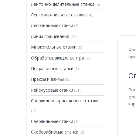
Ленточно-делительные станки
(6)
ПРОДАН
Ленточно-пильные станки
(14)
Лесопильные станки
(6)
Линии сращивания
(25)
Многопильные станки
(9)
Фре
при
Обрабатывающие центра
(2)
Покрасочные станки
(1)
О
Прессы и ваймы
(25)
Рос
Рейсмусовые станки
(51)
фре
Сверлильно-присадочные станки
кар
(27)
Сверлильные станки
(8)
Скобозабивные станки
(2)