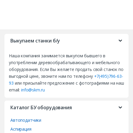
B
r
Выкупаем станки б/у
a
Наша компания занимается выкупом бывшего в
n
употреблении деревообрабатывающего и мебельного
d
оборудования. Если Вы желаете продать свой станок по
выгодной цене, звоните нам по телефону
+7(495)796-63-
s
93
или присылайте предложение с фотографиями на наш
email:
info@skm.ru
C
a
Каталог БУ оборудования
r
Автоподатчики
o
Аспирация