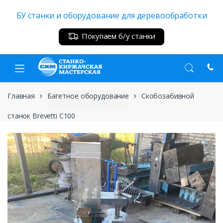
Skip
Skip
БУ станки и оборудование для деревообработки
to
to
navigation
content
Покупаем б/у станки
Главная
Багетное оборудование
Скобозабивной
станок Brevetti C100