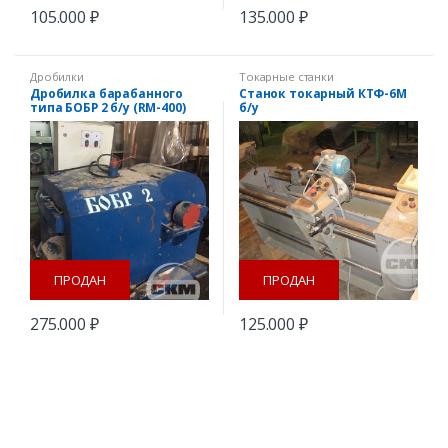
105.000
₽
135.000
₽
Дробилки
Токарные станки
Дробилка барабанного
Станок токарный КТФ-6М
типа БОБР 2 б/у (RM-400)
б/у
ПРОДАН
ПРОДАН
275.000
₽
125.000
₽