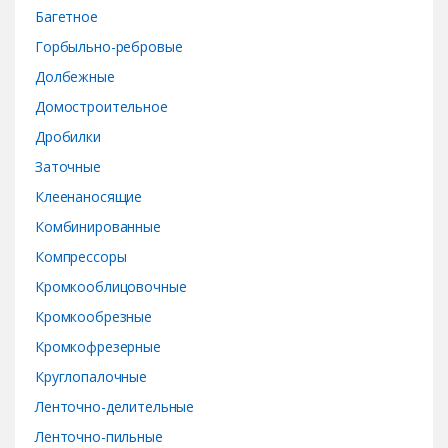
Багетное
u
Горбыльно-ребровые
s
Долбежные
e
Домостроительное
Дробилки
l
Заточные
Клеенаносящие
Комбинированные
Компрессоры
Кромкооблицовочные
Кромкообрезные
Кромкофрезерные
Круглопалочные
Ленточно-делительные
Ленточно-пильные