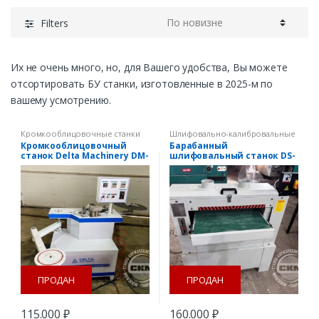
Filters
Их не очень много, но, для Вашего удобства, Вы можете
отсортировать БУ станки, изготовленные в 2025-м по
вашему усмотрению.
Кромкооблицовочные станки
Шлифовально-калибровальные
станки
,
Шлифовальные станки
Кромкооблицовочный
Барабанный
станок Delta Machinery DM-
шлифовальный станок DS-
115
26
ПРОДАН
ПРОДАН
115.000
₽
160.000
₽