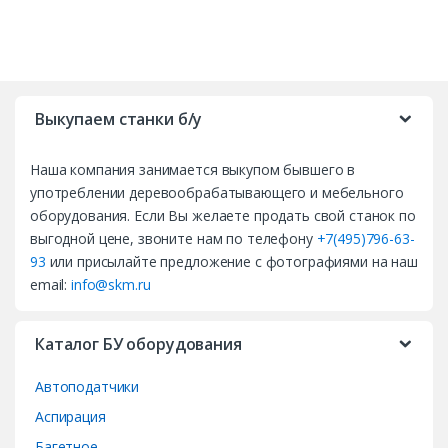
B
r
Выкупаем станки б/у
a
Наша компания занимается выкупом бывшего в
n
употреблении деревообрабатывающего и мебельного
d
оборудования. Если Вы желаете продать свой станок по
выгодной цене, звоните нам по телефону
+7(495)796-63-
s
93
или присылайте предложение с фотографиями на наш
email:
info@skm.ru
C
a
Каталог БУ оборудования
r
Автоподатчики
o
Аспирация
Багетное