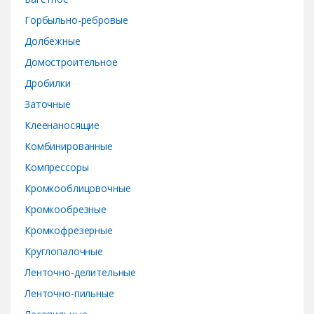
u
Горбыльно-ребровые
s
Долбежные
e
Домостроительное
Дробилки
l
Заточные
Клеенаносящие
Комбинированные
Компрессоры
Кромкооблицовочные
Кромкообрезные
Кромкофрезерные
Круглопалочные
Ленточно-делительные
Ленточно-пильные