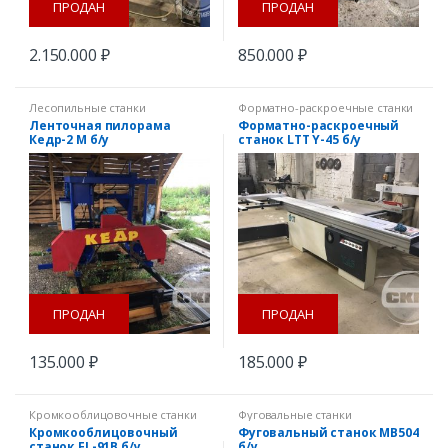
ПРОДАН
ПРОДАН
2.150.000
₽
850.000
₽
Лесопильные станки
Форматно-раскроечные станки
Ленточная пилорама
Форматно-раскроечный
Кедр-2 М б/у
станок LTT Y-45 б/у
ПРОДАН
ПРОДАН
135.000
₽
185.000
₽
Кромкооблицовочные станки
Фуговальные станки
Кромкооблицовочный
Фуговальный станок MB504
станок FL-91B б/у
б/у