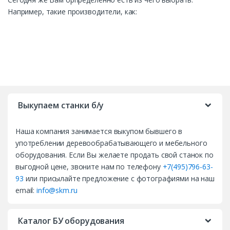
Например, такие производители, как:
B
r
Выкупаем станки б/у
a
Наша компания занимается выкупом бывшего в
n
употреблении деревообрабатывающего и мебельного
d
оборудования. Если Вы желаете продать свой станок по
выгодной цене, звоните нам по телефону
+7(495)796-63-
s
93
или присылайте предложение с фотографиями на наш
email:
info@skm.ru
C
a
Каталог БУ оборудования