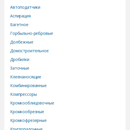
r
Автоподатчики
o
Аспирация
Багетное
u
Горбыльно-ребровые
s
Долбежные
e
Домостроительное
Дробилки
l
Заточные
Клеенаносящие
Комбинированные
Компрессоры
Кромкооблицовочные
Кромкообрезные
Кромкофрезерные
Круглопалочные