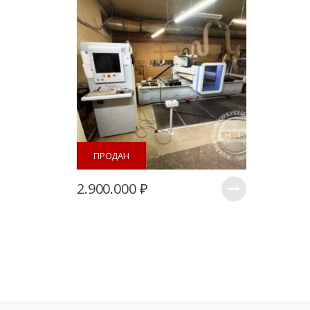
ПРОДАН
2.900.000
₽
B
r