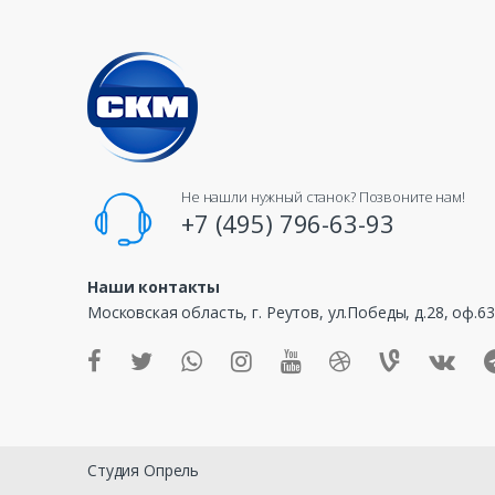
a
n
d
s
C
Не нашли нужный станок? Позвоните нам!
a
+7 (495) 796-63-93
r
Наши контакты
o
Московская область, г. Реутов, ул.Победы, д.28, оф.6
u
s
e
Студия Опрель
l