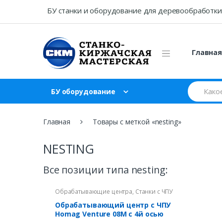
Skip
Skip
БУ станки и оборудование для деревообработки
to
to
navigation
content
Главна
Search
БУ оборудование
for:
Главная
Товары с меткой «nesting»
NESTING
Все позиции типа nesting:
Обрабатывающие центра
,
Станки с ЧПУ
Обрабатывающий центр с ЧПУ
Homag Venture 08M с 4й осью