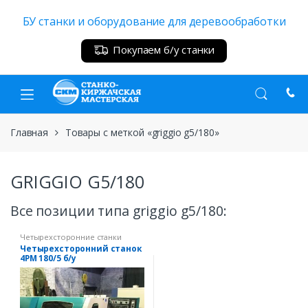
Skip
Skip
БУ станки и оборудование для деревообработки
to
to
navigation
content
Покупаем б/у станки
Главная
Товары с меткой «griggio g5/180»
GRIGGIO G5/180
Все позиции типа griggio g5/180:
Четырехсторонние станки
Четырехсторонний станок
4PM 180/5 б/у