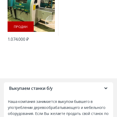
ПРОДАН
1.074.000
₽
B
r
Выкупаем станки б/у
a
Наша компания занимается выкупом бывшего в
n
употреблении деревообрабатывающего и мебельного
d
оборудования. Если Вы желаете продать свой станок по