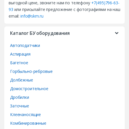
выгодной цене, звоните нам по телефону
+7(495)796-63-
s
93
или присылайте предложение с фотографиями на наш
email:
info@skm.ru
C
a
Каталог БУ оборудования
r
Автоподатчики
o
Аспирация
Багетное
u
Горбыльно-ребровые
s
Долбежные
e
Домостроительное
Дробилки
l
Заточные
Клеенаносящие
Комбинированные