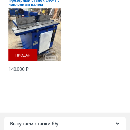
Фрезерный станок СФУ-1 с
наклонным валом
ПРОДАН
140.000
₽
B
r
Выкупаем станки б/у