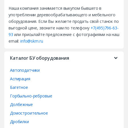
a
Наша компания занимается выкупом бывшего в
n
употреблении деревообрабатывающего и мебельного
d
оборудования. Если Вы желаете продать свой станок по
выгодной цене, звоните нам по телефону
+7(495)796-63-
s
93
или присылайте предложение с фотографиями на наш
email:
info@skm.ru
C
a
Каталог БУ оборудования
r
Автоподатчики
o
Аспирация
Багетное
u
Горбыльно-ребровые
s
Долбежные
e
Домостроительное
Дробилки
l