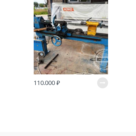
110.000
₽
B
r