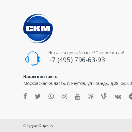
a
n
d
s
C
Не нашли нужный станок? Позвоните нам!
a
+7 (495) 796-63-93
r
Наши контакты
o
Московская область, г. Реутов, ул.Победы, д.28, оф.6
u
s
e
Студия Опрель
l