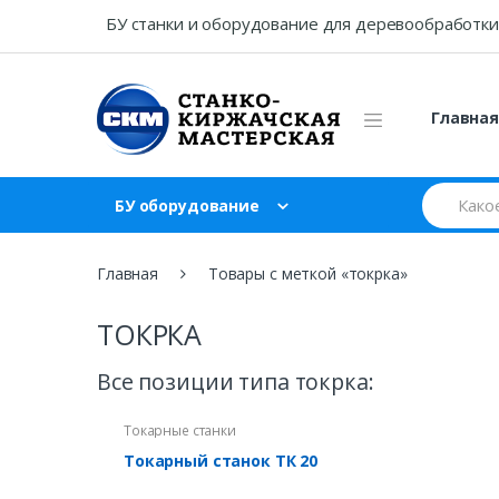
Skip
Skip
БУ станки и оборудование для деревообработки
to
to
navigation
content
Главна
Search
БУ оборудование
for:
Главная
Товары с меткой «токрка»
ТОКРКА
Все позиции типа токрка:
Токарные станки
Токарный станок ТК 20