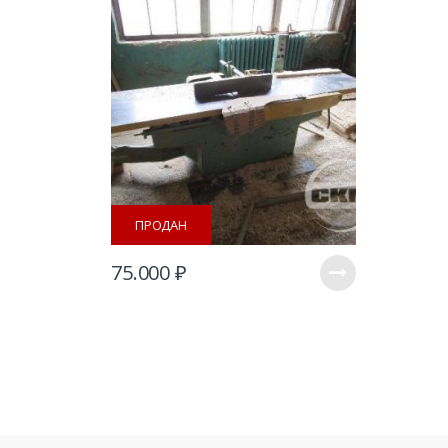
ПРОДАН
75.000
₽
B
r