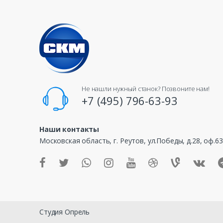
a
n
d
s
C
Не нашли нужный станок? Позвоните нам!
a
+7 (495) 796-63-93
r
Наши контакты
o
Московская область, г. Реутов, ул.Победы, д.28, оф.6
u
s
e
Студия Опрель
l