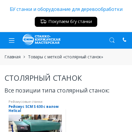
Skip
Skip
БУ станки и оборудование для деревообработки
to
to
navigation
content
Покупаем б/у станки
Главная
Товары с меткой «столярный станок»
СТОЛЯРНЫЙ СТАНОК
Все позиции типа столярный станок:
Рейсмусовые станки
Рейсмус SCM S 630 с валом
Helical