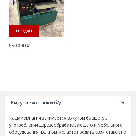
ПРОДАН
650.000
₽
B
r
Выкупаем станки б/у
a
Наша компания занимается выкупом бывшего в
n
употреблении деревообрабатывающего и мебельного
d
оборудования. Если Вы желаете продать свой станок по