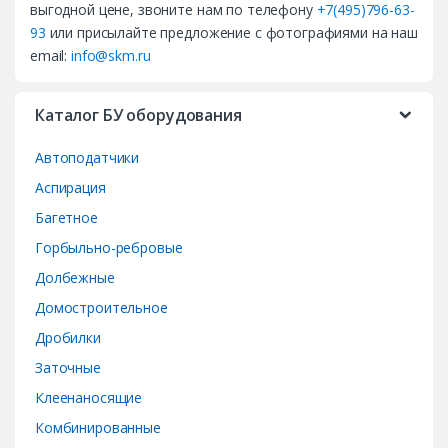
выгодной цене, звоните нам по телефону
+7(495)796-63-
s
93
или присылайте предложение с фотографиями на наш
email:
info@skm.ru
C
a
Каталог БУ оборудования
r
Автоподатчики
o
Аспирация
Багетное
u
Горбыльно-ребровые
s
Долбежные
e
Домостроительное
Дробилки
l
Заточные
Клеенаносящие
Комбинированные