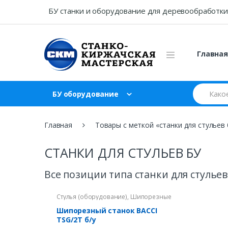
Skip
Skip
БУ станки и оборудование для деревообработки
to
to
navigation
content
Главна
Search
БУ оборудование
for:
Главная
Товары с меткой «станки для стульев 
СТАНКИ ДЛЯ СТУЛЬЕВ БУ
Все позиции типа станки для стульев
Стулья (оборудование)
,
Шипорезные
станки
Шипорезный станок BACCI
TSG/2T б/у