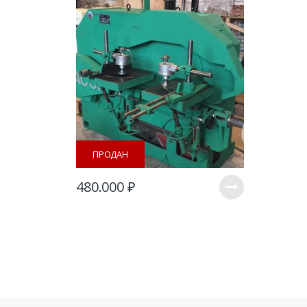
ПРОДАН
480.000
₽
B
r