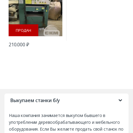
ПРОДАН
210.000
₽
B
r
Выкупаем станки б/у
a
Наша компания занимается выкупом бывшего в
n
употреблении деревообрабатывающего и мебельного
d
оборудования. Если Вы желаете продать свой станок по