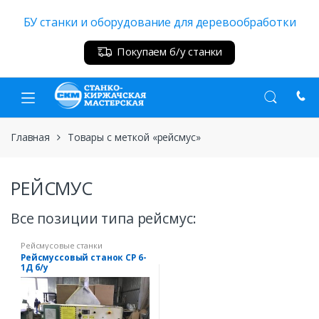
Skip
Skip
БУ станки и оборудование для деревообработки
to
to
navigation
content
Покупаем б/у станки
Главная
Товары с меткой «рейсмус»
РЕЙСМУС
Все позиции типа рейсмус:
Рейсмусовые станки
Рейсмуссовый станок СР 6-
1Д б/у