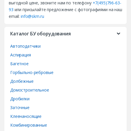
выгодной цене, звоните нам по телефону
+7(495)796-63-
s
93
или присылайте предложение с фотографиями на наш
email:
info@skm.ru
C
a
Каталог БУ оборудования
r
Автоподатчики
o
Аспирация
Багетное
u
Горбыльно-ребровые
s
Долбежные
e
Домостроительное
Дробилки
l
Заточные
Клеенаносящие
Комбинированные