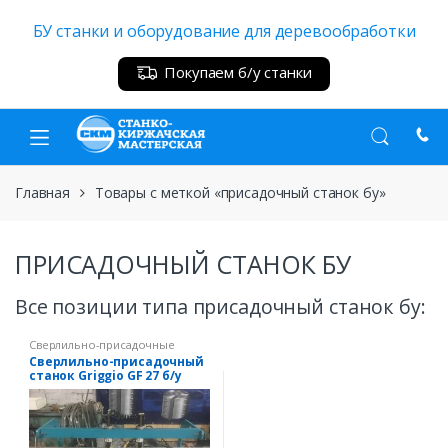
Skip
Skip
БУ станки и оборудование для деревообработки
to
to
navigation
content
Покупаем б/у станки
Главная
Товары с меткой «присадочный станок бу»
ПРИСАДОЧНЫЙ СТАНОК БУ
Все позиции типа присадочный станок бу:
Сверлильно-присадочные
станки
Сверлильно-присадочный
станок Griggio GF 27 б/у