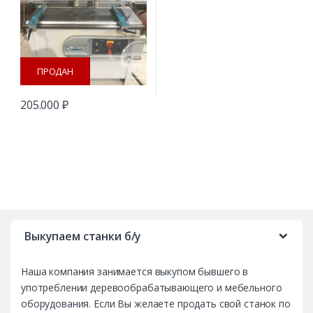
ПРОДАН
205.000
₽
B
r
Выкупаем станки б/у
a
Наша компания занимается выкупом бывшего в
n
употреблении деревообрабатывающего и мебельного
d
оборудования. Если Вы желаете продать свой станок по