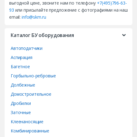
выгодной цене, звоните нам по телефону
+7(495)796-63-
s
93
или присылайте предложение с фотографиями на наш
email:
info@skm.ru
C
a
Каталог БУ оборудования
r
Автоподатчики
o
Аспирация
Багетное
u
Горбыльно-ребровые
s
Долбежные
e
Домостроительное
Дробилки
l
Заточные
Клеенаносящие
Комбинированные