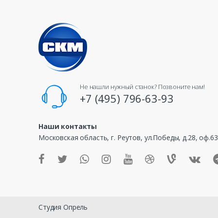
a
n
d
s
C
Не нашли нужный станок? Позвоните нам!
a
+7 (495) 796-63-93
r
Наши контакты
o
Московская область, г. Реутов, ул.Победы, д.28, оф.6
u
s
e
Студия Опрель
l