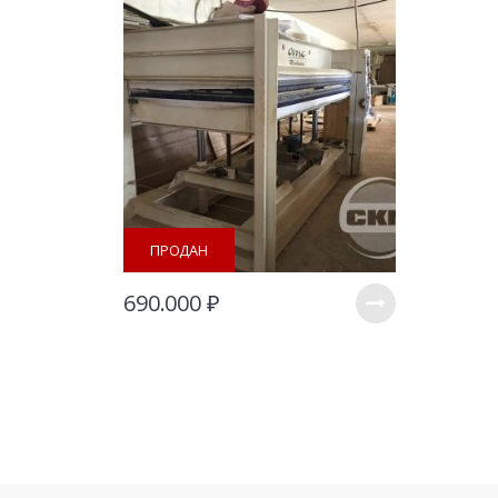
ПРОДАН
690.000
₽
B
r