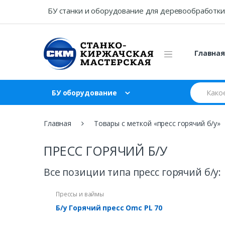
Skip
Skip
БУ станки и оборудование для деревообработки
to
to
navigation
content
Главна
Search
БУ оборудование
for:
Главная
Товары с меткой «пресс горячий б/у»
ПРЕСС ГОРЯЧИЙ Б/У
Все позиции типа пресс горячий б/у:
Прессы и ваймы
Б/у Горячий пресс Omc PL 70