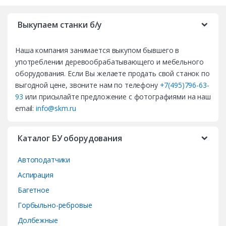
r
Выкупаем станки б/у
a
Наша компания занимается выкупом бывшего в
n
употреблении деревообрабатывающего и мебельного
d
оборудования. Если Вы желаете продать свой станок по
выгодной цене, звоните нам по телефону
+7(495)796-63-
s
93
или присылайте предложение с фотографиями на наш
email:
info@skm.ru
C
a
Каталог БУ оборудования
r
Автоподатчики
o
Аспирация
Багетное
u
Горбыльно-ребровые
s
Долбежные