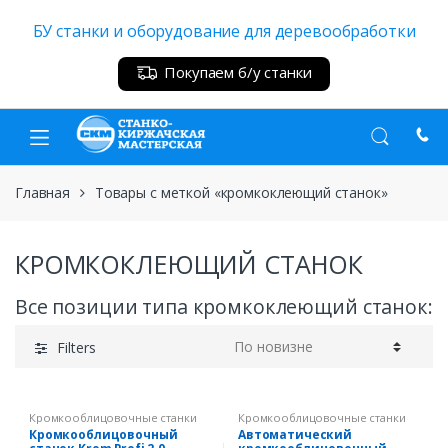
Skip
Skip
БУ станки и оборудование для деревообработки
to
to
navigation
content
Покупаем б/у станки
Главная
Товары с меткой «кромкоклеющий станок»
КРОМКОКЛЕЮЩИЙ СТАНОК
Все позиции типа кромкоклеющий станок:
Filters
Кромкооблицовочные станки
Кромкооблицовочные станки
Кромкооблицовочный
Автоматический