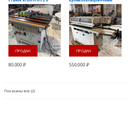
станок Krom Profi 2.0
кромкооблицовочный
станок SCM ME 25
ПРОДАН
ПРОДАН
80.000
₽
550.000
₽
Сортировка:
Показаны все (2)
самые
недавние
B