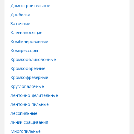
e
Домостроительное
Дробилки
l
Заточные
Клеенаносящие
Комбинированные
Компрессоры
Кромкооблицовочные
Кромкообрезные
Кромкофрезерные
Круглопалочные
Ленточно-делительные
Ленточно-пильные
Лесопильные
Линии сращивания
Многопильные