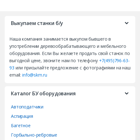
B
r
Выкупаем станки б/у
a
Наша компания занимается выкупом бывшего в
n
употреблении деревообрабатывающего и мебельного
d
оборудования. Если Вы желаете продать свой станок по
выгодной цене, звоните нам по телефону
+7(495)796-63-
s
93
или присылайте предложение с фотографиями на наш
email:
info@skm.ru
C
a
Каталог БУ оборудования
r
Автоподатчики
o
Аспирация
Багетное
u
Горбыльно-ребровые