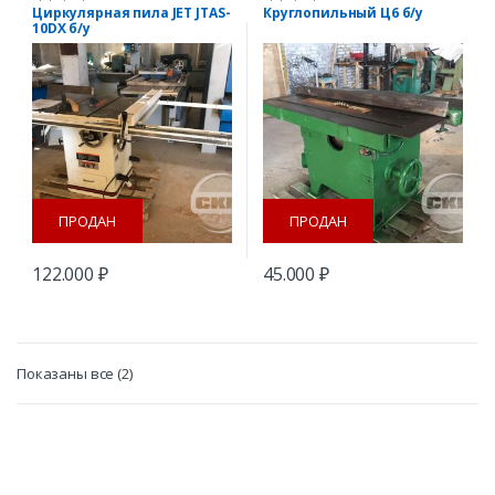
Циркулярная пила JET JTAS-
Круглопильный Ц6 б/у
10DX б/у
ПРОДАН
ПРОДАН
122.000
₽
45.000
₽
Сортировка:
Показаны все (2)
самые
недавние