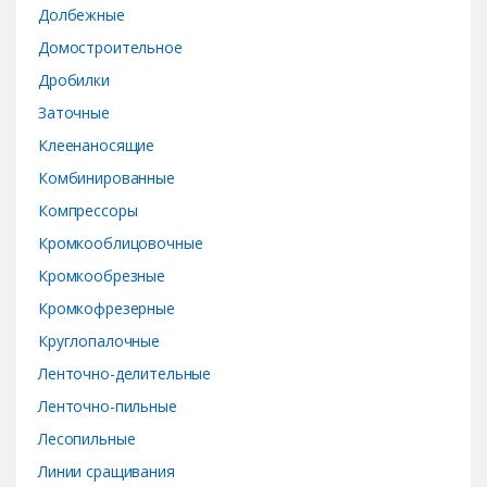
s
Долбежные
e
Домостроительное
Дробилки
l
Заточные
Клеенаносящие
Комбинированные
Компрессоры
Кромкооблицовочные
Кромкообрезные
Кромкофрезерные
Круглопалочные
Ленточно-делительные
Ленточно-пильные
Лесопильные
Линии сращивания