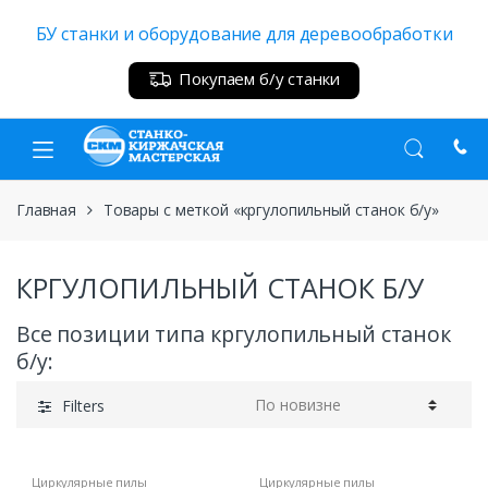
Skip
Skip
БУ станки и оборудование для деревообработки
to
to
navigation
content
Покупаем б/у станки
Главная
Товары с меткой «кргулопильный станок б/у»
КРГУЛОПИЛЬНЫЙ СТАНОК Б/У
Все позиции типа кргулопильный станок
б/у:
Filters
Циркулярные пилы
Циркулярные пилы