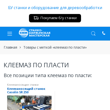
Skip
Skip
БУ станки и оборудование для деревообработки
to
to
navigation
content
Покупаем б/у станки
Главная
Товары с меткой «клеемаз по пласти»
КЛЕЕМАЗ ПО ПЛАСТИ
Все позиции типа клеемаз по пласти:
Клеенаносящие станки
Клеенаносящий станок
Casolin SR 250