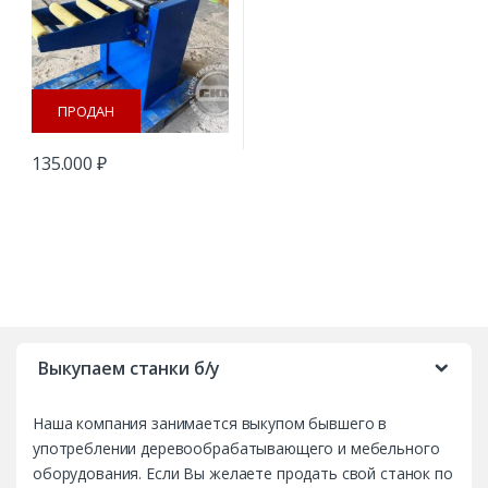
ПРОДАН
135.000
₽
B
r
Выкупаем станки б/у
a
Наша компания занимается выкупом бывшего в
n
употреблении деревообрабатывающего и мебельного
d
оборудования. Если Вы желаете продать свой станок по