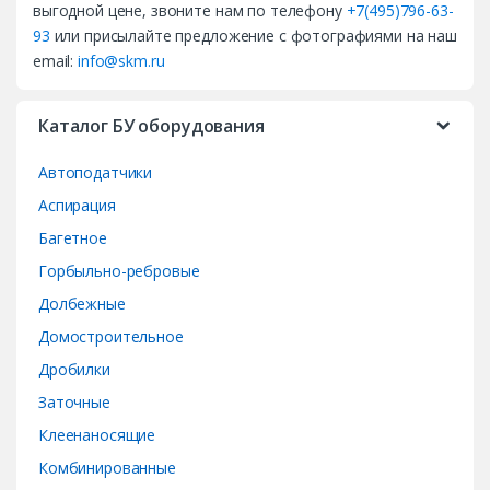
выгодной цене, звоните нам по телефону
+7(495)796-63-
s
93
или присылайте предложение с фотографиями на наш
email:
info@skm.ru
C
a
Каталог БУ оборудования
r
Автоподатчики
o
Аспирация
Багетное
u
Горбыльно-ребровые
s
Долбежные
e
Домостроительное
Дробилки
l
Заточные
Клеенаносящие
Комбинированные