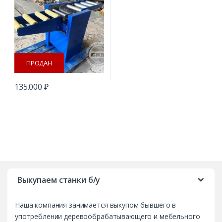
ПРОДАН
135.000
₽
B
r
Выкупаем станки б/у
a
Наша компания занимается выкупом бывшего в
n
употреблении деревообрабатывающего и мебельного