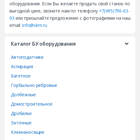
d
оборудования. Если Вы желаете продать свой станок по
выгодной цене, звоните нам по телефону
+7(495)796-63-
s
93
или присылайте предложение с фотографиями на наш
email:
info@skm.ru
C
a
Каталог БУ оборудования
r
Автоподатчики
o
Аспирация
Багетное
u
Горбыльно-ребровые
s
Долбежные
e
Домостроительное
Дробилки
l
Заточные
Клеенаносящие