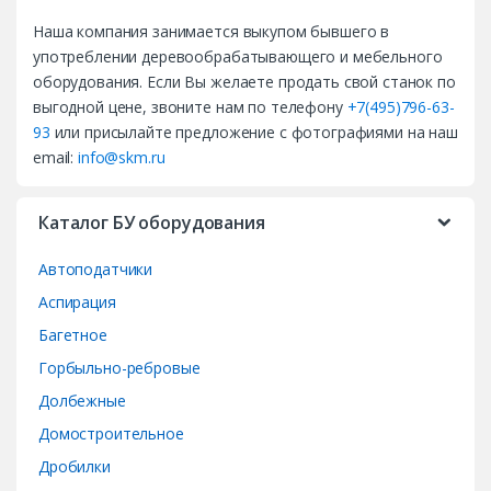
a
Наша компания занимается выкупом бывшего в
n
употреблении деревообрабатывающего и мебельного
d
оборудования. Если Вы желаете продать свой станок по
выгодной цене, звоните нам по телефону
+7(495)796-63-
s
93
или присылайте предложение с фотографиями на наш
email:
info@skm.ru
C
a
Каталог БУ оборудования
r
Автоподатчики
o
Аспирация
Багетное
u
Горбыльно-ребровые
s
Долбежные
e
Домостроительное
Дробилки
l