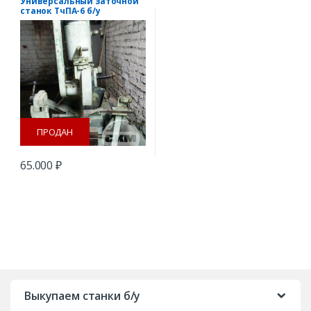
Универсальный заточной
станок ТчПА-6 б/у
ПРОДАН
65.000
₽
B
r
Выкупаем станки б/у