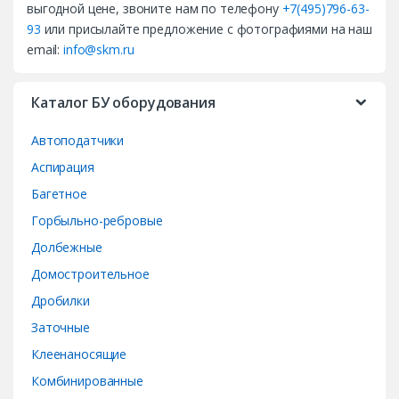
выгодной цене, звоните нам по телефону
+7(495)796-63-
s
93
или присылайте предложение с фотографиями на наш
email:
info@skm.ru
C
a
Каталог БУ оборудования
r
Автоподатчики
o
Аспирация
Багетное
u
Горбыльно-ребровые
s
Долбежные
e
Домостроительное
Дробилки
l
Заточные
Клеенаносящие
Комбинированные