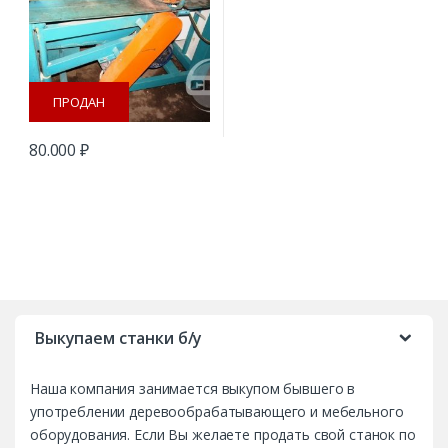
ПРОДАН
80.000
₽
B
r
Выкупаем станки б/у
a
Наша компания занимается выкупом бывшего в
n
употреблении деревообрабатывающего и мебельного
d
оборудования. Если Вы желаете продать свой станок по