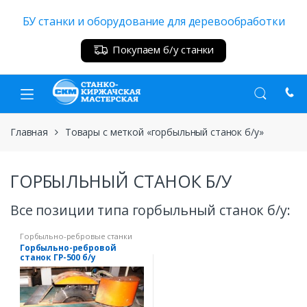
Skip
Skip
БУ станки и оборудование для деревообработки
to
to
navigation
content
Покупаем б/у станки
Главная
Товары с меткой «горбыльный станок б/у»
ГОРБЫЛЬНЫЙ СТАНОК Б/У
Все позиции типа горбыльный станок б/у:
Горбыльно-ребровые станки
Горбыльно-ребровой
станок ГР-500 б/у