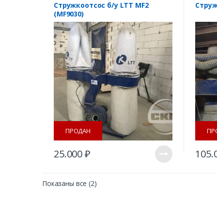
Стружкоотсос б/у LTT MF2
Струж
(MF9030)
ПРОДАН
ПР
25.000
₽
105.
Сортировка:
Показаны все (2)
самые
недавние