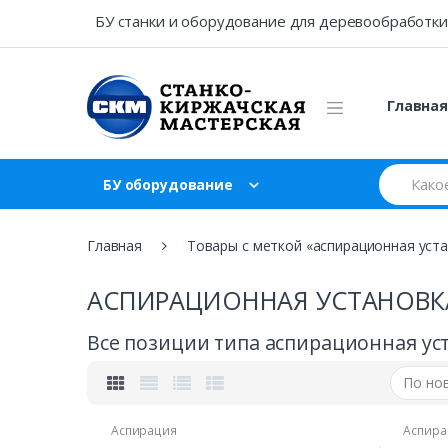
Skip
Skip
БУ станки и оборудование для деревообработки
to
to
navigation
content
Главна
Search
БУ оборудование
for:
Главная
Товары с меткой «аспирационная уста
АСПИРАЦИОННАЯ УСТАНОВКА
Все позиции типа аспирационная уст
Аспирация
Аспира