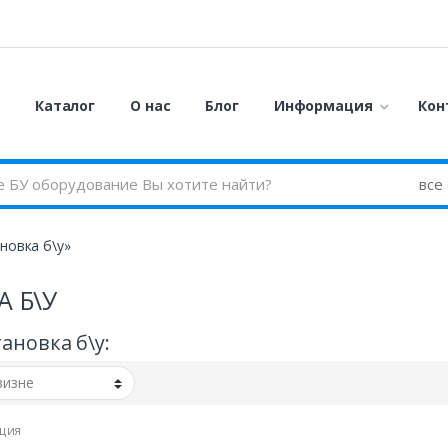
я
Каталог
О нас
Блог
Информация
Кон
новка б\у»
 Б\У
ановка б\у:
ция