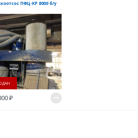
коотсос ПФЦ-КР 8000 б/у
ОДАН
000
₽