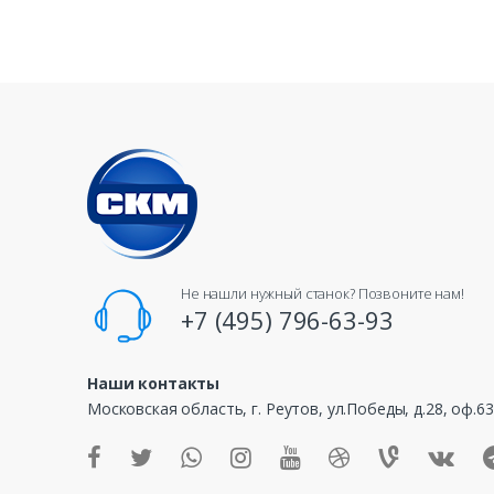
B
r
a
n
d
s
C
Не нашли нужный станок? Позвоните нам!
a
+7 (495) 796-63-93
r
Наши контакты
o
Московская область, г. Реутов, ул.Победы, д.28, оф.6
u