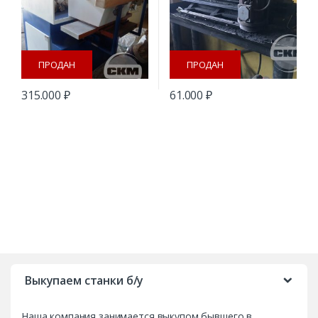
ПРОДАН
ПРОДАН
315.000
₽
61.000
₽
B
r
Выкупаем станки б/у
a
Наша компания занимается выкупом бывшего в