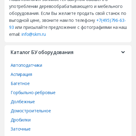
n
употреблении деревообрабатывающего и мебельного
d
оборудования. Если Вы желаете продать свой станок по
выгодной цене, звоните нам по телефону
+7(495)796-63-
s
93
или присылайте предложение с фотографиями на наш
email:
info@skm.ru
C
a
Каталог БУ оборудования
r
Автоподатчики
o
Аспирация
Багетное
u
Горбыльно-ребровые
s
Долбежные
e
Домостроительное
Дробилки
l
Заточные