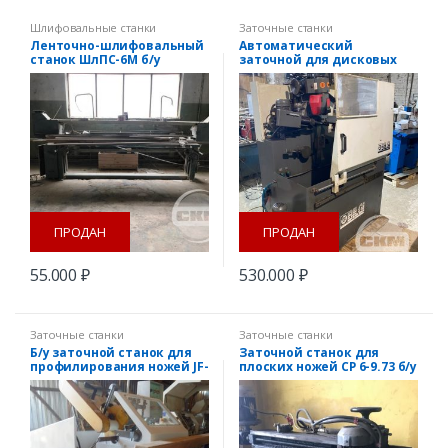
Шлифовальные станки
Заточные станки
Ленточно-шлифовальный
Автоматический
станок ШлПС-6М б/у
заточной для дисковых
пил Bilgi Trafo BKD 99
ПРОДАН
ПРОДАН
55.000
₽
530.000
₽
Заточные станки
Заточные станки
Б/у заточной станок для
Заточной станок для
профилирования ножей JF-
плоских ножей СР 6-9.73 б/у
312