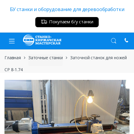
Skip
Skip
БУ станки и оборудование для деревообработки
to
to
navigation
content
Покупаем б/у станки
Главная
Заточные станки
Заточной станок для ножей
СР 8-1.74