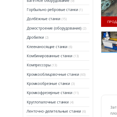
Багетное оборудование
(9)
Горбыльно-ребровые станки
(1)
Долбёжные станки
(15)
ПРОД
Домостроение (оборудование)
(2)
Дробилки
(2)
Клеенаносящие станки
(6)
Комбинированные станки
(13)
Компрессоры
(13)
ПРОДАН
Кромкооблицовочные станки
(60)
Кромкообрезные станки
(3)
Кромкофрезерные станки
(11)
Круглопалочные станки
(4)
Зат
Ленточно-делительные станки
(6)
пло