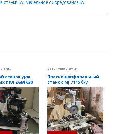
 станки бу
,
мебельное оборедование бу
 станки
Заточные станки
ой станок для
Плоскошлифовальный
ых пил ZGM 630
станок MJ 7115 б/у