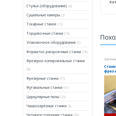
Ка
Стулья (оборудование)
(4)
Сушильные камеры
(2)
Токарные станки
(11)
Торцовочные станки
(16)
Похо
Упаковочное оборудование
(7)
Форматно-раскроечные станки
(78)
Заточн
Фрезерно-копировальные станки
Стано
(8)
фрез 
Фрезерные станки
(71)
Фуговальные станки
(51)
Циркулярные пилы
(23)
Чашкозарезные станки
(2)
Четырехсторонние станки
(33)