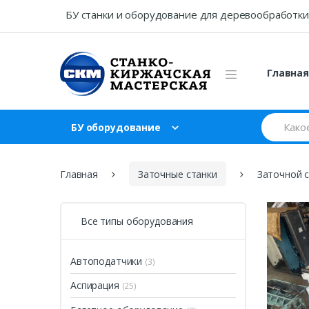
Skip
Skip
БУ станки и оборудование для деревообработки
to
to
navigation
content
Главна
Search
БУ оборудование
for:
Главная
Заточные станки
Заточной 
Все типы оборудования
Автоподатчики
(3)
Аспирация
(25)