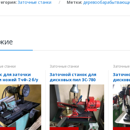
тегория:
Заточные станки
Метки:
деревообарабытвающие
жие
ые станки
Заточные станки
Заточные
к для заточки
Заточной станок для
Заточн
и ножей ТчФ-2 б/у
дисковых пил ЗС-780
дисков