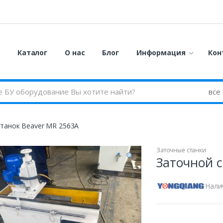
я
Каталог
О нас
Блог
Информация
Кон
станок Beaver MR 2563A
Заточные станки
Заточной с
Нали