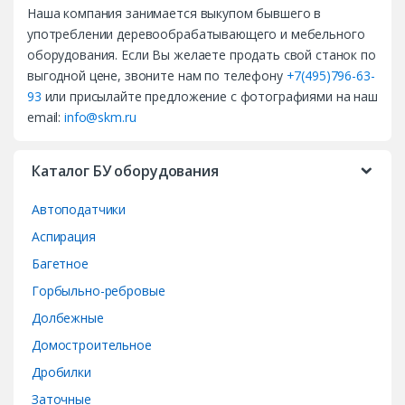
Наша компания занимается выкупом бывшего в
n
употреблении деревообрабатывающего и мебельного
d
оборудования. Если Вы желаете продать свой станок по
выгодной цене, звоните нам по телефону
+7(495)796-63-
s
93
или присылайте предложение с фотографиями на наш
email:
info@skm.ru
C
a
Каталог БУ оборудования
r
Автоподатчики
o
Аспирация
Багетное
u
Горбыльно-ребровые
s
Долбежные
e
Домостроительное
Дробилки
l
Заточные