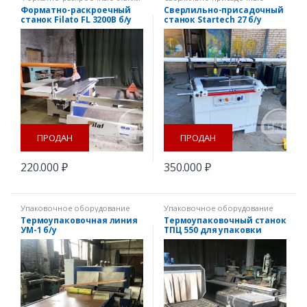
станки
Форматно-раскроечный
Сверлильно-присадочный
станок Filato FL 3200B б/у
станок Startech 27 б/у
ПРОДАН
ПРОДАН
220.000
₽
350.000
₽
Упаковочное оборудование
Упаковочное оборудование
Термоупаковочная линия
Термоупаковочный станок
УМ-1 б/у
ТПЦ 550 для упаковки
погонажа