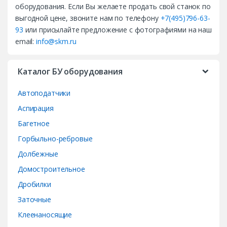
d
оборудования. Если Вы желаете продать свой станок по
выгодной цене, звоните нам по телефону
+7(495)796-63-
s
93
или присылайте предложение с фотографиями на наш
email:
info@skm.ru
C
a
Каталог БУ оборудования
r
Автоподатчики
o
Аспирация
Багетное
u
Горбыльно-ребровые
s
Долбежные
e
Домостроительное
Дробилки
l
Заточные
Клеенаносящие