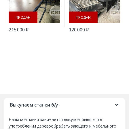
ПРОДАН
ПРОДАН
215.000
₽
120.000
₽
B
r
Выкупаем станки б/у
a
Наша компания занимается выкупом бывшего в
n
употреблении деревообрабатывающего и мебельного