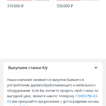
310.000
₽
330.000
₽
B
r
Выкупаем станки б/у
a
Наша компания занимается выкупом бывшего в
n
употреблении деревообрабатывающего и мебельного
d
оборудования. Если Вы желаете продать свой станок по
выгодной цене, звоните нам по телефону
+7(495)796-63-
s
93
или присылайте предложение с фотографиями на наш