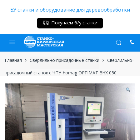
Skip
Skip
БУ станки и оборудование для деревообработки
to
to
navigation
content
Покупаем б/у станки
Главная
Сверлильно-присадочные станки
Сверлильно-
присадочный станок с ЧПУ Homag OPTIMAT BHX 050