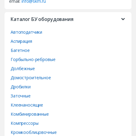
email:
info@skm.ru
C
a
Каталог БУ оборудования
r
Автоподатчики
o
Аспирация
Багетное
u
Горбыльно-ребровые
s
Долбежные
e
Домостроительное
Дробилки
l
Заточные
Клеенаносящие
Комбинированные
Компрессоры
Кромкооблицовочные