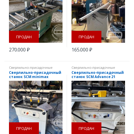
ПРОДАН
ПРОДАН
270.000
₽
165.000
₽
Сверлильно-присадочные
Сверлильно-присадочные
станки
станки
Сверлильно-присадочный
Сверлильно-присадочный
станок SCM minimax
станок SCM Advance 21
Advance 21
ПРОДАН
ПРОДАН