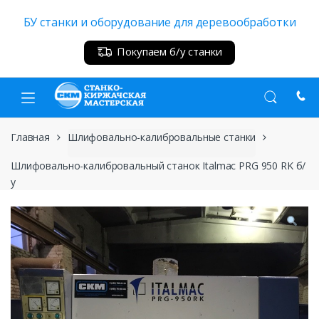
Skip
Skip
БУ станки и оборудование для деревообработки
to
to
navigation
content
Покупаем б/у станки
Главная
Шлифовально-калибровальные станки
Шлифовально-калибровальный станок Italmac PRG 950 RK б/
у