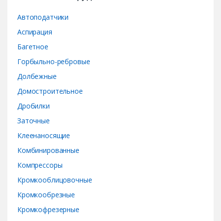
r
Автоподатчики
o
Аспирация
Багетное
u
Горбыльно-ребровые
s
Долбежные
e
Домостроительное
Дробилки
l
Заточные
Клеенаносящие
Комбинированные
Компрессоры
Кромкооблицовочные
Кромкообрезные
Кромкофрезерные