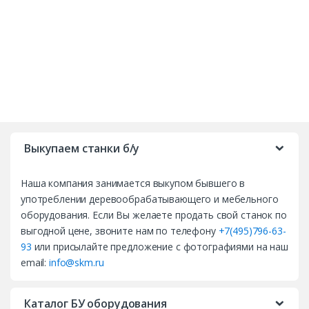
B
r
Выкупаем станки б/у
a
Наша компания занимается выкупом бывшего в
n
употреблении деревообрабатывающего и мебельного
d
оборудования. Если Вы желаете продать свой станок по
выгодной цене, звоните нам по телефону
+7(495)796-63-
s
93
или присылайте предложение с фотографиями на наш
email:
info@skm.ru
C
a
Каталог БУ оборудования