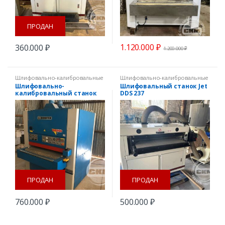
ПРОДАН
1.120.000
₽
360.000
₽
1.200.000
₽
Шлифовально-калибровальные
Шлифовально-калибровальные
станки
станки
,
Шлифовальные станки
Шлифовально-
Шлифовальный станок Jet
калибровальный станок
DDS 237
Houfek Buldog 1100 RC б/у
ПРОДАН
ПРОДАН
760.000
₽
500.000
₽