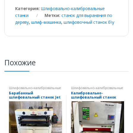
Категория:
Шлифовально-калибровальные
станки
Метки:
станок для выранвния по
дереву
,
шлиф-машинка
,
шлифовочный станок б\у
Похожие
Шлифовально-калибровальные
Шлифовально-калибровальные
станки
,
Шлифовальные станки
станки
Барабанный
Калибровально-
шлифовальный станок Jet
шлифовальный станок
DDS 225
Beaver SR-RP 1300